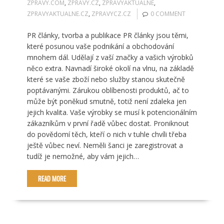
ZPRAVY.COM
,
ZPRAVY.CZ
,
ZPRAVYAKTUALNE
,
ZPRAVYAKTUALNE.CZ
,
ZPRAVYCZ.CZ
0 COMMENT
PR články, tvorba a publikace PR články jsou těmi,
které posunou vaše podnikání a obchodování
mnohem dál. Udělají z vaší značky a vašich výrobků
něco extra. Navnadí široké okolí na vlnu, na základě
které se vaše zboží nebo služby stanou skutečně
poptávanými. Zárukou oblíbenosti produktů, ač to
může být poněkud smutně, totiž není zdaleka jen
jejich kvalita. Vaše výrobky se musí k potencionálním
zákazníkům v první řadě vůbec dostat. Proniknout
do povědomí těch, kteří o nich v tuhle chvíli třeba
ještě vůbec neví. Neměli šanci je zaregistrovat a
tudíž je nemožné, aby vám jejich…
READ MORE