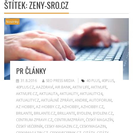
ŠTÍTEK:
ZENY-SRO.CZ
Novinky
PR ČLÁNKY
31.8.2016
SEO PRESS MEDIA
40 PLUS
,
40PLUS
,
40PLUS.CZ
,
AAZDRAVÍ
,
AIR BANK
,
AKTIV LIFE
,
AKTIVLIFE
,
AKTIVLIFE.CZ
,
AKTUALITA
,
AKTUALITY
,
AKTUALITY24
,
AKTUALITYCZ
,
AKTUÁLNĚ ZPRÁVY
,
ANDRIE
,
AUTOFORUM
,
AZ HOBBY
,
AZ-HOBBY.CZ
,
AZHOBBY
,
AZHOBBY.CZ
,
BRILANTE
,
BRILANTE.CZ
,
BRILLANTE
,
BYDLENI
,
BYDLENI.CZ
,
CENTRUM-ZPRAVY.CZ
,
CENTRUMZPRÁVY
,
ČESKÝ MAGAZÍN
,
ČESKÝ VEĆERNÍK
,
CESKY-MAGAZIN.CZ
,
CESKYMAGAZIN
,
CESKYMAGAZIN.CZ
,
CESKYVECERNIK.CZ
,
CITÁTY
,
CITÁTY