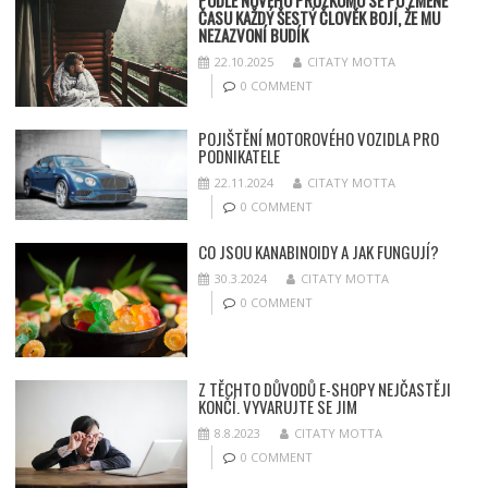
PODLE NOVÉHO PRŮZKUMU SE PO ZMĚNĚ
ČASU KAŽDÝ ŠESTÝ ČLOVĚK BOJÍ, ŽE MU
NEZAZVONÍ BUDÍK
22.10.2025
CITATY MOTTA
0 COMMENT
POJIŠTĚNÍ MOTOROVÉHO VOZIDLA PRO
PODNIKATELE
22.11.2024
CITATY MOTTA
0 COMMENT
CO JSOU KANABINOIDY A JAK FUNGUJÍ?
30.3.2024
CITATY MOTTA
0 COMMENT
Z TĚCHTO DŮVODŮ E-SHOPY NEJČASTĚJI
KONČÍ. VYVARUJTE SE JIM
8.8.2023
CITATY MOTTA
0 COMMENT