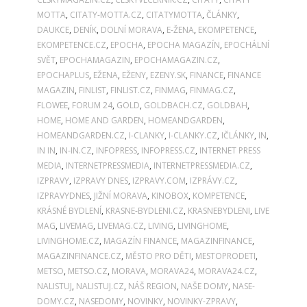
MOTTA
,
CITATY-MOTTA.CZ
,
CITATYMOTTA
,
ČLÁNKY
,
DAUKCE
,
DENÍK
,
DOLNÍ MORAVA
,
E-ŽENA
,
EKOMPETENCE
,
EKOMPETENCE.CZ
,
EPOCHA
,
EPOCHA MAGAZÍN
,
EPOCHÁLNÍ
SVĚT
,
EPOCHAMAGAZIN
,
EPOCHAMAGAZIN.CZ
,
EPOCHAPLUS
,
EŽENA
,
EŽENY
,
EZENY.SK
,
FINANCE
,
FINANCE
MAGAZIN
,
FINLIST
,
FINLIST.CZ
,
FINMAG
,
FINMAG.CZ
,
FLOWEE
,
FORUM 24
,
GOLD
,
GOLDBACH.CZ
,
GOLDBAH
,
HOME
,
HOME AND GARDEN
,
HOMEANDGARDEN
,
HOMEANDGARDEN.CZ
,
I-CLANKY
,
I-CLANKY.CZ
,
IČLÁNKY
,
IN
,
IN IN
,
IN-IN.CZ
,
INFOPRESS
,
INFOPRESS.CZ
,
INTERNET PRESS
MEDIA
,
INTERNETPRESSMEDIA
,
INTERNETPRESSMEDIA.CZ
,
IZPRAVY
,
IZPRAVY DNES
,
IZPRAVY.COM
,
IZPRÁVY.CZ
,
IZPRAVYDNES
,
JIŽNÍ MORAVA
,
KINOBOX
,
KOMPETENCE
,
KRÁSNÉ BYDLENÍ
,
KRASNE-BYDLENI.CZ
,
KRASNEBYDLENI
,
LIVE
MAG
,
LIVEMAG
,
LIVEMAG.CZ
,
LIVING
,
LIVINGHOME
,
LIVINGHOME.CZ
,
MAGAZÍN FINANCE
,
MAGAZINFINANCE
,
MAGAZINFINANCE.CZ
,
MĚSTO PRO DĚTI
,
MESTOPRODETI
,
METSO
,
METSO.CZ
,
MORAVA
,
MORAVA24
,
MORAVA24.CZ
,
NALISTUJ
,
NALISTUJ.CZ
,
NÁŠ REGION
,
NAŠE DOMY
,
NASE-
DOMY.CZ
,
NASEDOMY
,
NOVINKY
,
NOVINKY-ZPRAVY
,