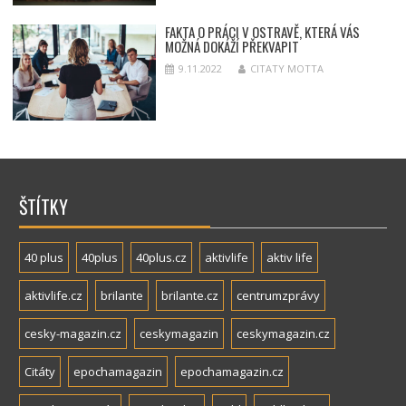
FAKTA O PRÁCI V OSTRAVĚ, KTERÁ VÁS
MOŽNÁ DOKÁŽÍ PŘEKVAPIT
9.11.2022
CITATY MOTTA
ŠTÍTKY
40 plus
40plus
40plus.cz
aktivlife
aktiv life
aktivlife.cz
brilante
brilante.cz
centrumzprávy
cesky-magazin.cz
ceskymagazin
ceskymagazin.cz
Citáty
epochamagazin
epochamagazin.cz