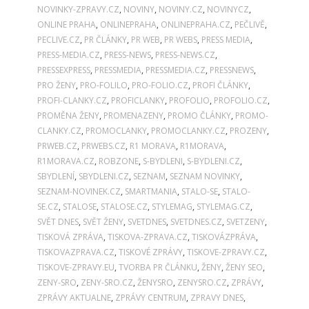
NOVINKY-ZPRAVY.CZ
,
NOVINY
,
NOVINY.CZ
,
NOVINYCZ
,
ONLINE PRAHA
,
ONLINEPRAHA
,
ONLINEPRAHA.CZ
,
PEČLIVĚ
,
PECLIVE.CZ
,
PR ČLÁNKY
,
PR WEB
,
PR WEBS
,
PRESS MEDIA
,
PRESS-MEDIA.CZ
,
PRESS-NEWS
,
PRESS-NEWS.CZ
,
PRESSEXPRESS
,
PRESSMEDIA
,
PRESSMEDIA.CZ
,
PRESSNEWS
,
PRO ŽENY
,
PRO-FOLILO
,
PRO-FOLIO.CZ
,
PROFI ČLÁNKY
,
PROFI-CLANKY.CZ
,
PROFICLANKY
,
PROFOLIO
,
PROFOLIO.CZ
,
PROMĚNA ŽENY
,
PROMENAZENY
,
PROMO ČLÁNKY
,
PROMO-
CLANKY.CZ
,
PROMOCLANKY
,
PROMOCLANKY.CZ
,
PROZENY
,
PRWEB.CZ
,
PRWEBS.CZ
,
R1 MORAVA
,
R1MORAVA
,
R1MORAVA.CZ
,
ROBZONE
,
S-BYDLENI
,
S-BYDLENI.CZ
,
SBYDLENÍ
,
SBYDLENI.CZ
,
SEZNAM
,
SEZNAM NOVINKY
,
SEZNAM-NOVINEK.CZ
,
SMARTMANIA
,
STALO-SE
,
STALO-
SE.CZ
,
STALOSE
,
STALOSE.CZ
,
STYLEMAG
,
STYLEMAG.CZ
,
SVĚT DNES
,
SVĚT ŽENY
,
SVETDNES
,
SVETDNES.CZ
,
SVETZENY
,
TISKOVÁ ZPRÁVA
,
TISKOVA-ZPRAVA.CZ
,
TISKOVÁZPRÁVA
,
TISKOVAZPRAVA.CZ
,
TISKOVÉ ZPRÁVY
,
TISKOVE-ZPRAVY.CZ
,
TISKOVE-ZPRAVY.EU
,
TVORBA PR ČLÁNKU
,
ŽENY
,
ŽENY SEO
,
ZENY-SRO
,
ZENY-SRO.CZ
,
ŽENYSRO
,
ZENYSRO.CZ
,
ZPRÁVY
,
ZPRÁVY AKTUALNE
,
ZPRÁVY CENTRUM
,
ZPRAVY DNES
,