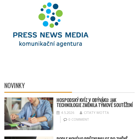
NOVINKY
HOSPODSKÝ
KV
ÍZ V OBÝVÁKU: JAK
TECHNOLOGIE ZMĚNILA TÝMOV
É SOUT
ĚŽENÍ
4.5.2026
CITATY MOTTA
0 COMMENT