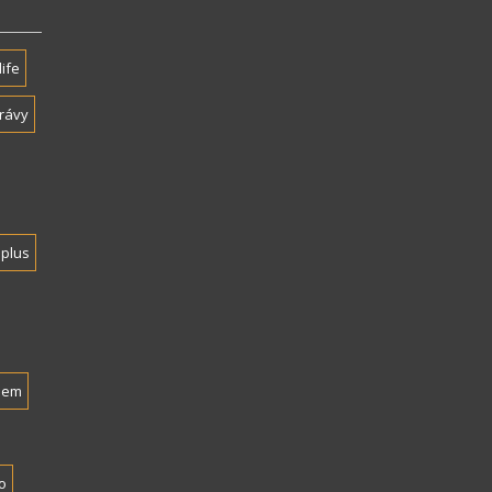
life
rávy
plus
nem
o