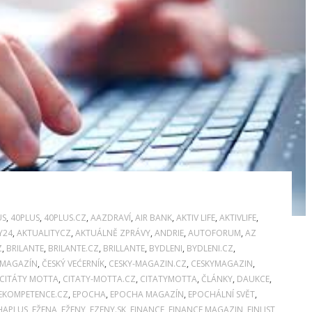
US
,
40PLUS
,
40PLUS.CZ
,
AAZDRAVÍ
,
AIR BANK
,
AKTIV LIFE
,
AKTIVLIFE
,
Y24
,
AKTUALITYCZ
,
AKTUÁLNĚ ZPRÁVY
,
ANDRIE
,
AUTOFORUM
,
AZ
Z
,
BRILANTE
,
BRILANTE.CZ
,
BRILLANTE
,
BYDLENI
,
BYDLENI.CZ
,
 MAGAZÍN
,
ČESKÝ VEĆERNÍK
,
CESKY-MAGAZIN.CZ
,
CESKYMAGAZIN
,
CITÁTY MOTTA
,
CITATY-MOTTA.CZ
,
CITATYMOTTA
,
ČLÁNKY
,
DAUKCE
,
EKOMPETENCE.CZ
,
EPOCHA
,
EPOCHA MAGAZÍN
,
EPOCHÁLNÍ SVĚT
,
HAPLUS
,
EŽENA
,
EŽENY
,
EZENY.SK
,
FINANCE
,
FINANCE MAGAZIN
,
FINLIST
,