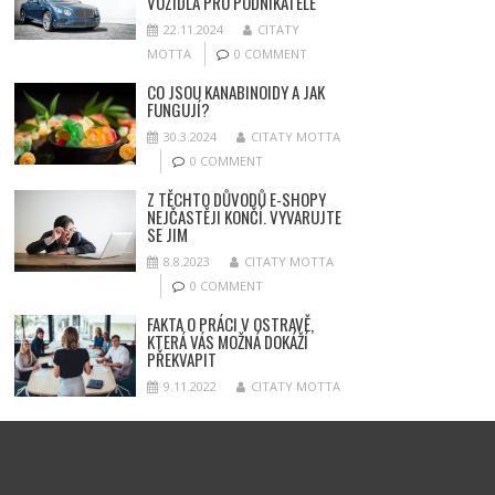
VOZIDLA PRO PODNIKATELE
22.11.2024
CITATY
MOTTA
0 COMMENT
CO JSOU KANABINOIDY A JAK
FUNGUJÍ?
30.3.2024
CITATY MOTTA
0 COMMENT
Z TĚCHTO DŮVODŮ E-SHOPY
NEJČASTĚJI KONČÍ. VYVARUJTE
SE JIM
8.8.2023
CITATY MOTTA
0 COMMENT
FAKTA O PRÁCI V OSTRAVĚ,
KTERÁ VÁS MOŽNÁ DOKÁŽÍ
PŘEKVAPIT
9.11.2022
CITATY MOTTA