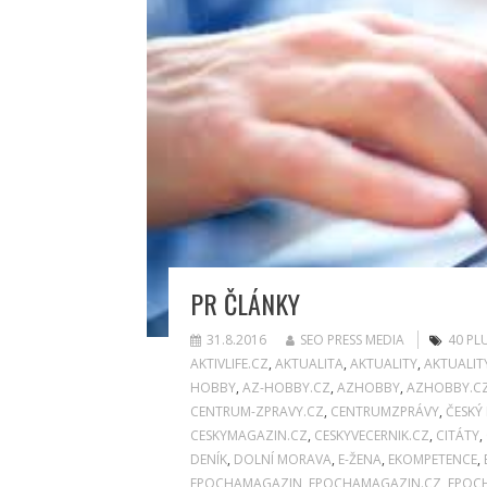
PR ČLÁNKY
31.8.2016
SEO PRESS MEDIA
40 PL
AKTIVLIFE.CZ
,
AKTUALITA
,
AKTUALITY
,
AKTUALIT
HOBBY
,
AZ-HOBBY.CZ
,
AZHOBBY
,
AZHOBBY.C
CENTRUM-ZPRAVY.CZ
,
CENTRUMZPRÁVY
,
ČESKÝ
CESKYMAGAZIN.CZ
,
CESKYVECERNIK.CZ
,
CITÁTY
,
DENÍK
,
DOLNÍ MORAVA
,
E-ŽENA
,
EKOMPETENCE
,
EPOCHAMAGAZIN
,
EPOCHAMAGAZIN.CZ
,
EPOC