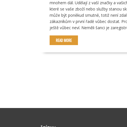
mnohem dál. Udělají z vaší značky a vašic
které se vaše zboží nebo služby stanou s
může být poněkud smutně, totiž není zdale
zákazníkům v první řadě vůbec dostat. Pron
ještě vůbec neví. Neměli šanci je zaregist
READ MORE