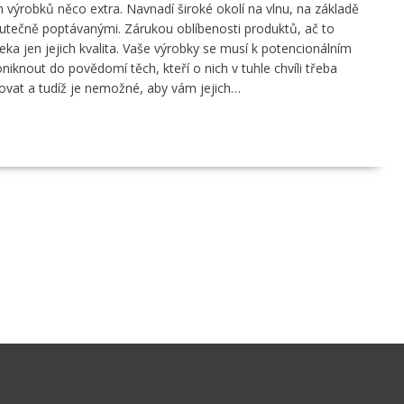
h výrobků něco extra. Navnadí široké okolí na vlnu, na základě
kutečně poptávanými. Zárukou oblíbenosti produktů, ač to
ka jen jejich kvalita. Vaše výrobky se musí k potencionálním
iknout do povědomí těch, kteří o nich v tuhle chvíli třeba
rovat a tudíž je nemožné, aby vám jejich…