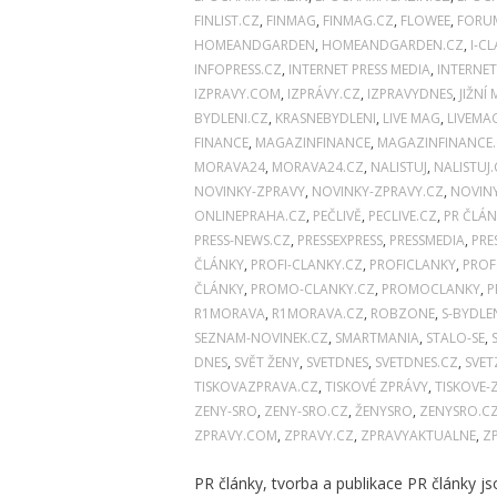
FINLIST.CZ
,
FINMAG
,
FINMAG.CZ
,
FLOWEE
,
FORU
HOMEANDGARDEN
,
HOMEANDGARDEN.CZ
,
I-C
INFOPRESS.CZ
,
INTERNET PRESS MEDIA
,
INTERNET
IZPRAVY.COM
,
IZPRÁVY.CZ
,
IZPRAVYDNES
,
JIŽNÍ
BYDLENI.CZ
,
KRASNEBYDLENI
,
LIVE MAG
,
LIVEMA
FINANCE
,
MAGAZINFINANCE
,
MAGAZINFINANCE
MORAVA24
,
MORAVA24.CZ
,
NALISTUJ
,
NALISTUJ.
NOVINKY-ZPRAVY
,
NOVINKY-ZPRAVY.CZ
,
NOVIN
ONLINEPRAHA.CZ
,
PEČLIVĚ
,
PECLIVE.CZ
,
PR ČLÁN
PRESS-NEWS.CZ
,
PRESSEXPRESS
,
PRESSMEDIA
,
PRE
ČLÁNKY
,
PROFI-CLANKY.CZ
,
PROFICLANKY
,
PROF
ČLÁNKY
,
PROMO-CLANKY.CZ
,
PROMOCLANKY
,
P
R1MORAVA
,
R1MORAVA.CZ
,
ROBZONE
,
S-BYDLE
SEZNAM-NOVINEK.CZ
,
SMARTMANIA
,
STALO-SE
,
DNES
,
SVĚT ŽENY
,
SVETDNES
,
SVETDNES.CZ
,
SVET
TISKOVAZPRAVA.CZ
,
TISKOVÉ ZPRÁVY
,
TISKOVE-
ZENY-SRO
,
ZENY-SRO.CZ
,
ŽENYSRO
,
ZENYSRO.C
ZPRAVY.COM
,
ZPRAVY.CZ
,
ZPRAVYAKTUALNE
,
Z
PR články, tvorba a publikace PR články 