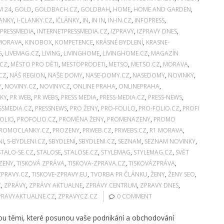
M 24
,
GOLD
,
GOLDBACH.CZ
,
GOLDBAH
,
HOME
,
HOME AND GARDEN
,
LANKY
,
I-CLANKY.CZ
,
IČLÁNKY
,
IN
,
IN IN
,
IN-IN.CZ
,
INFOPRESS
,
PRESSMEDIA
,
INTERNETPRESSMEDIA.CZ
,
IZPRAVY
,
IZPRAVY DNES
,
 MORAVA
,
KINOBOX
,
KOMPETENCE
,
KRÁSNÉ BYDLENÍ
,
KRASNE-
G
,
LIVEMAG.CZ
,
LIVING
,
LIVINGHOME
,
LIVINGHOME.CZ
,
MAGAZÍN
.CZ
,
MĚSTO PRO DĚTI
,
MESTOPRODETI
,
METSO
,
METSO.CZ
,
MORAVA
,
CZ
,
NÁŠ REGION
,
NAŠE DOMY
,
NASE-DOMY.CZ
,
NASEDOMY
,
NOVINKY
,
Y
,
NOVINY.CZ
,
NOVINYCZ
,
ONLINE PRAHA
,
ONLINEPRAHA
,
KY
,
PR WEB
,
PR WEBS
,
PRESS MEDIA
,
PRESS-MEDIA.CZ
,
PRESS-NEWS
,
SSMEDIA.CZ
,
PRESSNEWS
,
PRO ŽENY
,
PRO-FOLILO
,
PRO-FOLIO.CZ
,
PROFI
OLIO
,
PROFOLIO.CZ
,
PROMĚNA ŽENY
,
PROMENAZENY
,
PROMO
ROMOCLANKY.CZ
,
PROZENY
,
PRWEB.CZ
,
PRWEBS.CZ
,
R1 MORAVA
,
NI
,
S-BYDLENI.CZ
,
SBYDLENÍ
,
SBYDLENI.CZ
,
SEZNAM
,
SEZNAM NOVINKY
,
STALO-SE.CZ
,
STALOSE
,
STALOSE.CZ
,
STYLEMAG
,
STYLEMAG.CZ
,
SVĚT
ZENY
,
TISKOVÁ ZPRÁVA
,
TISKOVA-ZPRAVA.CZ
,
TISKOVÁZPRÁVA
,
ZPRAVY.CZ
,
TISKOVE-ZPRAVY.EU
,
TVORBA PR ČLÁNKU
,
ŽENY
,
ŽENY SEO
,
Z
,
ZPRÁVY
,
ZPRÁVY AKTUALNE
,
ZPRÁVY CENTRUM
,
ZPRAVY DNES
,
PRAVYAKTUALNE.CZ
,
ZPRAVYCZ.CZ
0 COMMENT
jsou těmi, které posunou vaše podnikání a obchodování