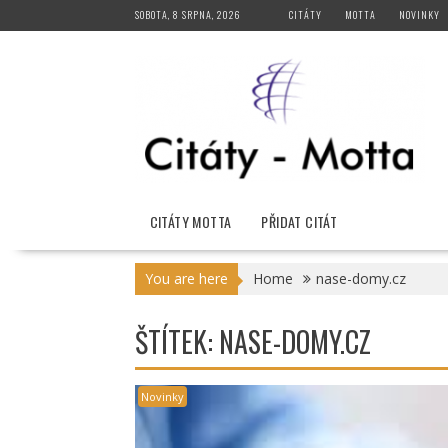
Skip
SOBOTA, 8 SRPNA, 2026
CITÁTY
MOTTA
NOVINKY
to
content
CITÁTY MOTTA
PŘIDAT CITÁT
You are here
Home
nase-domy.cz
ŠTÍTEK:
NASE-DOMY.CZ
Novinky