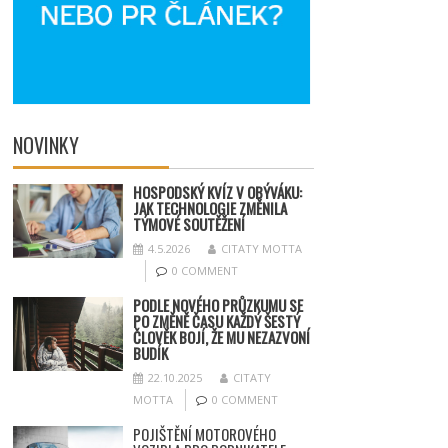
NOVINKY
HOSPODSKÝ
KV
ÍZ V OBÝVÁKU:
JAK TECHNOLOGIE ZMĚNILA
TÝMOV
É SOUT
ĚŽENÍ
4.5.2026
CITATY MOTTA
0 COMMENT
PODLE NOVÉHO PRŮZKUMU SE
PO ZMĚNĚ ČASU KAŽDÝ ŠESTÝ
ČLOVĚK BOJÍ, ŽE MU NEZAZVONÍ
BUDÍK
22.10.2025
CITATY
MOTTA
0 COMMENT
POJIŠTĚNÍ MOTOROVÉHO