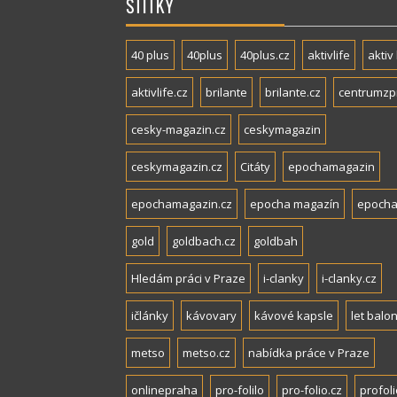
ŠTÍTKY
40 plus
40plus
40plus.cz
aktivlife
aktiv 
aktivlife.cz
brilante
brilante.cz
centrumzp
cesky-magazin.cz
ceskymagazin
ceskymagazin.cz
Citáty
epochamagazin
epochamagazin.cz
epocha magazín
epocha
gold
goldbach.cz
goldbah
Hledám práci v Praze
i-clanky
i-clanky.cz
ičlánky
kávovary
kávové kapsle
let balo
metso
metso.cz
nabídka práce v Praze
onlinepraha
pro-folilo
pro-folio.cz
profoli