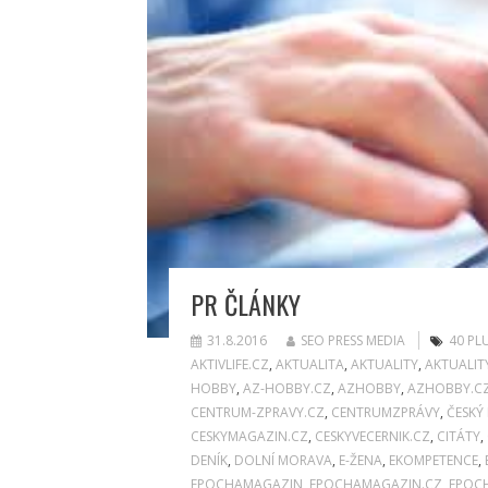
PR ČLÁNKY
31.8.2016
SEO PRESS MEDIA
40 PL
AKTIVLIFE.CZ
,
AKTUALITA
,
AKTUALITY
,
AKTUALIT
HOBBY
,
AZ-HOBBY.CZ
,
AZHOBBY
,
AZHOBBY.C
CENTRUM-ZPRAVY.CZ
,
CENTRUMZPRÁVY
,
ČESKÝ
CESKYMAGAZIN.CZ
,
CESKYVECERNIK.CZ
,
CITÁTY
,
DENÍK
,
DOLNÍ MORAVA
,
E-ŽENA
,
EKOMPETENCE
,
EPOCHAMAGAZIN
,
EPOCHAMAGAZIN.CZ
,
EPOC