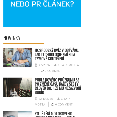
NOVINKY
HOSPODSKÝ
KV
ÍZ V OBÝVÁKU:
JAK TECHNOLOGIE ZMĚNILA
TÝMOV
É SOUT
ĚŽENÍ
4.5.2026
CITATY MOTTA
0 COMMENT
PODLE NOVÉHO PRŮZKUMU SE
PO ZMĚNĚ ČASU KAŽDÝ ŠESTÝ
ČLOVĚK BOJÍ, ŽE MU NEZAZVONÍ
BUDÍK
22.10.2025
CITATY
MOTTA
0 COMMENT
POJIŠTĚNÍ MOTOROVÉHO