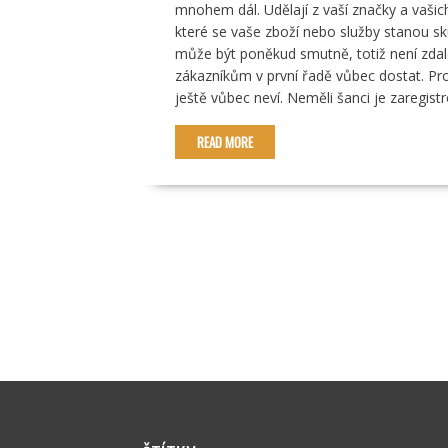
mnohem dál. Udělají z vaší značky a vašic
které se vaše zboží nebo služby stanou s
může být poněkud smutně, totiž není zdale
zákazníkům v první řadě vůbec dostat. Pron
ještě vůbec neví. Neměli šanci je zaregist
READ MORE