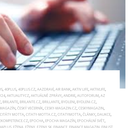
US
,
40PLUS
,
40PLUS.CZ
,
AAZDRAVÍ
,
AIR BANK
,
AKTIV LIFE
,
AKTIVLIFE
,
Y24
,
AKTUALITYCZ
,
AKTUÁLNĚ ZPRÁVY
,
ANDRIE
,
AUTOFORUM
,
AZ
Z
,
BRILANTE
,
BRILANTE.CZ
,
BRILLANTE
,
BYDLENI
,
BYDLENI.CZ
,
 MAGAZÍN
,
ČESKÝ VEĆERNÍK
,
CESKY-MAGAZIN.CZ
,
CESKYMAGAZIN
,
CITÁTY MOTTA
,
CITATY-MOTTA.CZ
,
CITATYMOTTA
,
ČLÁNKY
,
DAUKCE
,
EKOMPETENCE.CZ
,
EPOCHA
,
EPOCHA MAGAZÍN
,
EPOCHÁLNÍ SVĚT
,
HAPLUS
,
EŽENA
,
EŽENY
,
EZENY.SK
,
FINANCE
,
FINANCE MAGAZIN
,
FINLIST
,