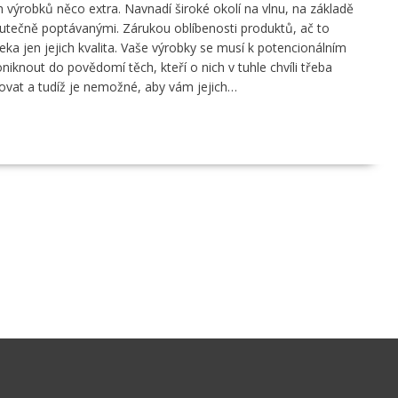
h výrobků něco extra. Navnadí široké okolí na vlnu, na základě
kutečně poptávanými. Zárukou oblíbenosti produktů, ač to
ka jen jejich kvalita. Vaše výrobky se musí k potencionálním
iknout do povědomí těch, kteří o nich v tuhle chvíli třeba
rovat a tudíž je nemožné, aby vám jejich…