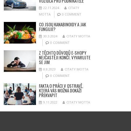
VOZIDLA PRO PODNIKATELE
22.11.2024
CITATY
MOTTA
0 COMMENT
CO JSOU KANABINOIDY A JAK
FUNGUJÍ?
30.3.2024
CITATY MOTTA
0 COMMENT
Z TĚCHTO DŮVODŮ E-SHOPY
NEJČASTĚJI KONČÍ. VYVARUJTE
SE JIM
8.8.2023
CITATY MOTTA
0 COMMENT
FAKTA O PRÁCI V OSTRAVĚ,
KTERÁ VÁS MOŽNÁ DOKÁŽÍ
PŘEKVAPIT
9.11.2022
CITATY MOTTA