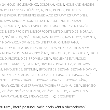
M 24
,
GOLD
,
GOLDBACH.CZ
,
GOLDBAH
,
HOME
,
HOME AND GARDEN
,
LANKY
,
I-CLANKY.CZ
,
IČLÁNKY
,
IN
,
IN IN
,
IN-IN.CZ
,
INFOPRESS
,
PRESSMEDIA
,
INTERNETPRESSMEDIA.CZ
,
IZPRAVY
,
IZPRAVY DNES
,
 MORAVA
,
KINOBOX
,
KOMPETENCE
,
KRÁSNÉ BYDLENÍ
,
KRASNE-
G
,
LIVEMAG.CZ
,
LIVING
,
LIVINGHOME
,
LIVINGHOME.CZ
,
MAGAZÍN
.CZ
,
MĚSTO PRO DĚTI
,
MESTOPRODETI
,
METSO
,
METSO.CZ
,
MORAVA
,
CZ
,
NÁŠ REGION
,
NAŠE DOMY
,
NASE-DOMY.CZ
,
NASEDOMY
,
NOVINKY
,
Y
,
NOVINY.CZ
,
NOVINYCZ
,
ONLINE PRAHA
,
ONLINEPRAHA
,
KY
,
PR WEB
,
PR WEBS
,
PRESS MEDIA
,
PRESS-MEDIA.CZ
,
PRESS-NEWS
,
SSMEDIA.CZ
,
PRESSNEWS
,
PRO ŽENY
,
PRO-FOLILO
,
PRO-FOLIO.CZ
,
PROFI
OLIO
,
PROFOLIO.CZ
,
PROMĚNA ŽENY
,
PROMENAZENY
,
PROMO
ROMOCLANKY.CZ
,
PROZENY
,
PRWEB.CZ
,
PRWEBS.CZ
,
R1 MORAVA
,
NI
,
S-BYDLENI.CZ
,
SBYDLENÍ
,
SBYDLENI.CZ
,
SEZNAM
,
SEZNAM NOVINKY
,
STALO-SE.CZ
,
STALOSE
,
STALOSE.CZ
,
STYLEMAG
,
STYLEMAG.CZ
,
SVĚT
ZENY
,
TISKOVÁ ZPRÁVA
,
TISKOVA-ZPRAVA.CZ
,
TISKOVÁZPRÁVA
,
ZPRAVY.CZ
,
TISKOVE-ZPRAVY.EU
,
TVORBA PR ČLÁNKU
,
ŽENY
,
ŽENY SEO
,
Z
,
ZPRÁVY
,
ZPRÁVY AKTUALNE
,
ZPRÁVY CENTRUM
,
ZPRAVY DNES
,
PRAVYAKTUALNE.CZ
,
ZPRAVYCZ.CZ
0 COMMENT
jsou těmi, které posunou vaše podnikání a obchodování