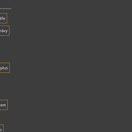
life
rávy
plus
nem
o