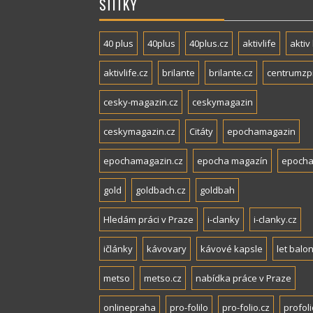
ŠTÍTKY
40 plus
40plus
40plus.cz
aktivlife
aktiv 
aktivlife.cz
brilante
brilante.cz
centrumzp
cesky-magazin.cz
ceskymagazin
ceskymagazin.cz
Citáty
epochamagazin
epochamagazin.cz
epocha magazín
epocha
gold
goldbach.cz
goldbah
Hledám práci v Praze
i-clanky
i-clanky.cz
ičlánky
kávovary
kávové kapsle
let balo
metso
metso.cz
nabídka práce v Praze
onlinepraha
pro-folilo
pro-folio.cz
profoli