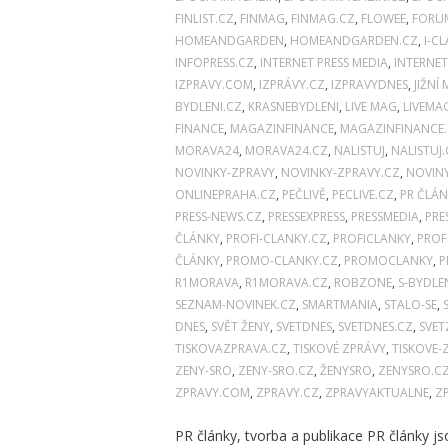
FINLIST.CZ
,
FINMAG
,
FINMAG.CZ
,
FLOWEE
,
FORU
HOMEANDGARDEN
,
HOMEANDGARDEN.CZ
,
I-C
INFOPRESS.CZ
,
INTERNET PRESS MEDIA
,
INTERNET
IZPRAVY.COM
,
IZPRÁVY.CZ
,
IZPRAVYDNES
,
JIŽNÍ
BYDLENI.CZ
,
KRASNEBYDLENI
,
LIVE MAG
,
LIVEMA
FINANCE
,
MAGAZINFINANCE
,
MAGAZINFINANCE
MORAVA24
,
MORAVA24.CZ
,
NALISTUJ
,
NALISTUJ.
NOVINKY-ZPRAVY
,
NOVINKY-ZPRAVY.CZ
,
NOVIN
ONLINEPRAHA.CZ
,
PEČLIVĚ
,
PECLIVE.CZ
,
PR ČLÁN
PRESS-NEWS.CZ
,
PRESSEXPRESS
,
PRESSMEDIA
,
PRE
ČLÁNKY
,
PROFI-CLANKY.CZ
,
PROFICLANKY
,
PROF
ČLÁNKY
,
PROMO-CLANKY.CZ
,
PROMOCLANKY
,
P
R1MORAVA
,
R1MORAVA.CZ
,
ROBZONE
,
S-BYDLE
SEZNAM-NOVINEK.CZ
,
SMARTMANIA
,
STALO-SE
,
DNES
,
SVĚT ŽENY
,
SVETDNES
,
SVETDNES.CZ
,
SVET
TISKOVAZPRAVA.CZ
,
TISKOVÉ ZPRÁVY
,
TISKOVE-
ZENY-SRO
,
ZENY-SRO.CZ
,
ŽENYSRO
,
ZENYSRO.C
ZPRAVY.COM
,
ZPRAVY.CZ
,
ZPRAVYAKTUALNE
,
Z
PR články, tvorba a publikace PR články 