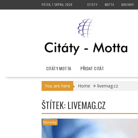
Skip
PÁTEK, 7 SRPNA, 2026
CITÁTY
MOTTA
NOVINKY
to
content
CITÁTY MOTTA
PŘIDAT CITÁT
You are here
Home
livemag.cz
ŠTÍTEK:
LIVEMAG.CZ
Novinky