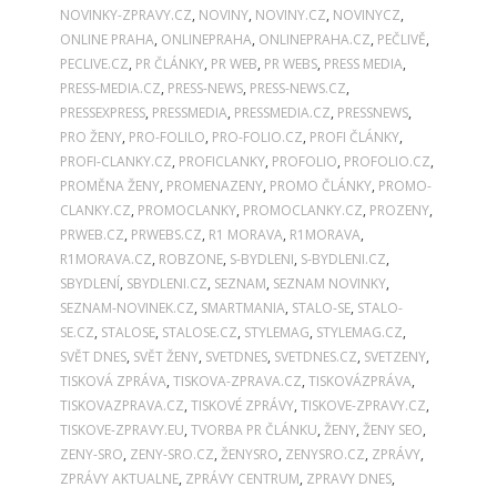
NOVINKY-ZPRAVY.CZ
,
NOVINY
,
NOVINY.CZ
,
NOVINYCZ
,
ONLINE PRAHA
,
ONLINEPRAHA
,
ONLINEPRAHA.CZ
,
PEČLIVĚ
,
PECLIVE.CZ
,
PR ČLÁNKY
,
PR WEB
,
PR WEBS
,
PRESS MEDIA
,
PRESS-MEDIA.CZ
,
PRESS-NEWS
,
PRESS-NEWS.CZ
,
PRESSEXPRESS
,
PRESSMEDIA
,
PRESSMEDIA.CZ
,
PRESSNEWS
,
PRO ŽENY
,
PRO-FOLILO
,
PRO-FOLIO.CZ
,
PROFI ČLÁNKY
,
PROFI-CLANKY.CZ
,
PROFICLANKY
,
PROFOLIO
,
PROFOLIO.CZ
,
PROMĚNA ŽENY
,
PROMENAZENY
,
PROMO ČLÁNKY
,
PROMO-
CLANKY.CZ
,
PROMOCLANKY
,
PROMOCLANKY.CZ
,
PROZENY
,
PRWEB.CZ
,
PRWEBS.CZ
,
R1 MORAVA
,
R1MORAVA
,
R1MORAVA.CZ
,
ROBZONE
,
S-BYDLENI
,
S-BYDLENI.CZ
,
SBYDLENÍ
,
SBYDLENI.CZ
,
SEZNAM
,
SEZNAM NOVINKY
,
SEZNAM-NOVINEK.CZ
,
SMARTMANIA
,
STALO-SE
,
STALO-
SE.CZ
,
STALOSE
,
STALOSE.CZ
,
STYLEMAG
,
STYLEMAG.CZ
,
SVĚT DNES
,
SVĚT ŽENY
,
SVETDNES
,
SVETDNES.CZ
,
SVETZENY
,
TISKOVÁ ZPRÁVA
,
TISKOVA-ZPRAVA.CZ
,
TISKOVÁZPRÁVA
,
TISKOVAZPRAVA.CZ
,
TISKOVÉ ZPRÁVY
,
TISKOVE-ZPRAVY.CZ
,
TISKOVE-ZPRAVY.EU
,
TVORBA PR ČLÁNKU
,
ŽENY
,
ŽENY SEO
,
ZENY-SRO
,
ZENY-SRO.CZ
,
ŽENYSRO
,
ZENYSRO.CZ
,
ZPRÁVY
,
ZPRÁVY AKTUALNE
,
ZPRÁVY CENTRUM
,
ZPRAVY DNES
,