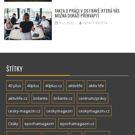
FAKTA O PRÁCI V OSTRAVĚ, KTERÁ VÁS
MOŽNÁ DOKÁŽÍ PŘEKVAPIT
9.11.2022
CITATY MOTTA
ŠTÍTKY
40 plus
40plus
40plus.cz
aktivlife
aktiv life
aktivlife.cz
brilante
brilante.cz
centrumzprávy
cesky-magazin.cz
ceskymagazin
ceskymagazin.cz
Citáty
epochamagazin
epochamagazin.cz