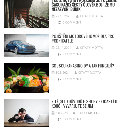
PODLE NOVÉHO PRŮZKUMU SE PO ZMĚNĚ
ČASU KAŽDÝ ŠESTÝ ČLOVĚK BOJÍ, ŽE MU
NEZAZVONÍ BUDÍK
22.10.2025
CITATY MOTTA
0 COMMENT
POJIŠTĚNÍ MOTOROVÉHO VOZIDLA PRO
PODNIKATELE
22.11.2024
CITATY MOTTA
0 COMMENT
CO JSOU KANABINOIDY A JAK FUNGUJÍ?
30.3.2024
CITATY MOTTA
0 COMMENT
Z TĚCHTO DŮVODŮ E-SHOPY NEJČASTĚJI
KONČÍ. VYVARUJTE SE JIM
8.8.2023
CITATY MOTTA
0 COMMENT