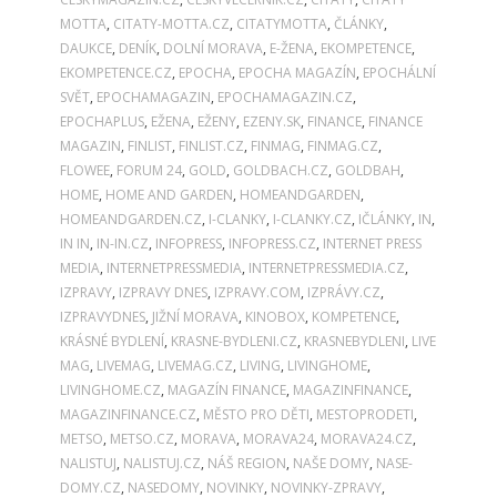
MOTTA
,
CITATY-MOTTA.CZ
,
CITATYMOTTA
,
ČLÁNKY
,
DAUKCE
,
DENÍK
,
DOLNÍ MORAVA
,
E-ŽENA
,
EKOMPETENCE
,
EKOMPETENCE.CZ
,
EPOCHA
,
EPOCHA MAGAZÍN
,
EPOCHÁLNÍ
SVĚT
,
EPOCHAMAGAZIN
,
EPOCHAMAGAZIN.CZ
,
EPOCHAPLUS
,
EŽENA
,
EŽENY
,
EZENY.SK
,
FINANCE
,
FINANCE
MAGAZIN
,
FINLIST
,
FINLIST.CZ
,
FINMAG
,
FINMAG.CZ
,
FLOWEE
,
FORUM 24
,
GOLD
,
GOLDBACH.CZ
,
GOLDBAH
,
HOME
,
HOME AND GARDEN
,
HOMEANDGARDEN
,
HOMEANDGARDEN.CZ
,
I-CLANKY
,
I-CLANKY.CZ
,
IČLÁNKY
,
IN
,
IN IN
,
IN-IN.CZ
,
INFOPRESS
,
INFOPRESS.CZ
,
INTERNET PRESS
MEDIA
,
INTERNETPRESSMEDIA
,
INTERNETPRESSMEDIA.CZ
,
IZPRAVY
,
IZPRAVY DNES
,
IZPRAVY.COM
,
IZPRÁVY.CZ
,
IZPRAVYDNES
,
JIŽNÍ MORAVA
,
KINOBOX
,
KOMPETENCE
,
KRÁSNÉ BYDLENÍ
,
KRASNE-BYDLENI.CZ
,
KRASNEBYDLENI
,
LIVE
MAG
,
LIVEMAG
,
LIVEMAG.CZ
,
LIVING
,
LIVINGHOME
,
LIVINGHOME.CZ
,
MAGAZÍN FINANCE
,
MAGAZINFINANCE
,
MAGAZINFINANCE.CZ
,
MĚSTO PRO DĚTI
,
MESTOPRODETI
,
METSO
,
METSO.CZ
,
MORAVA
,
MORAVA24
,
MORAVA24.CZ
,
NALISTUJ
,
NALISTUJ.CZ
,
NÁŠ REGION
,
NAŠE DOMY
,
NASE-
DOMY.CZ
,
NASEDOMY
,
NOVINKY
,
NOVINKY-ZPRAVY
,