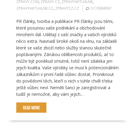
ZPRAVY.COM
,
ZPRAVY.CZ
,
ZPRAVYAKTUALNE
,
ZPRAVYAKTUALNE.CZ
,
ZPRAVYCZ.CZ
0 COMMENT
PR články, tvorba a publikace PR články jsou těmi,
které posunou vaše podnikání a obchodování
mnohem dál. Udělají z vaší značky a vašich výrobků
něco extra. Navnadí široké okolí na vlnu, na základě
které se vaše zboží nebo služby stanou skutečně
poptávanými. Zárukou oblíbenosti produktů, ač to
může být poněkud smutně, totiž není zdaleka jen
jejich kvalita. Vaše výrobky se musí k potencionálním
zákazníkům v první řadě vůbec dostat. Proniknout
do povědomí těch, kteří o nich v tuhle chvíli třeba
ještě vůbec neví. Neměli šanci je zaregistrovat a
tudíž je nemožné, aby vám jejich…
READ MORE