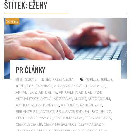
ŠTÍTEK:
EŽENY
Novinky
PR ČLÁNKY
31.8.2016
SEO PRESS MEDIA
40 PLUS
,
40PLUS
,
40PLUS.CZ
,
AAZDRAVÍ
,
AIR BANK
,
AKTIV LIFE
,
AKTIVLIFE
,
AKTIVLIFE.CZ
,
AKTUALITA
,
AKTUALITY
,
AKTUALITY24
,
AKTUALITYCZ
,
AKTUÁLNĚ ZPRÁVY
,
ANDRIE
,
AUTOFORUM
,
AZ HOBBY
,
AZ-HOBBY.CZ
,
AZHOBBY
,
AZHOBBY.CZ
,
BRILANTE
,
BRILANTE.CZ
,
BRILLANTE
,
BYDLENI
,
BYDLENI.CZ
,
CENTRUM-ZPRAVY.CZ
,
CENTRUMZPRÁVY
,
ČESKÝ MAGAZÍN
,
ČESKÝ VEĆERNÍK
,
CESKY-MAGAZIN.CZ
,
CESKYMAGAZIN
,
CESKYMAGAZIN.CZ
,
CESKYVECERNIK.CZ
,
CITÁTY
,
CITÁTY