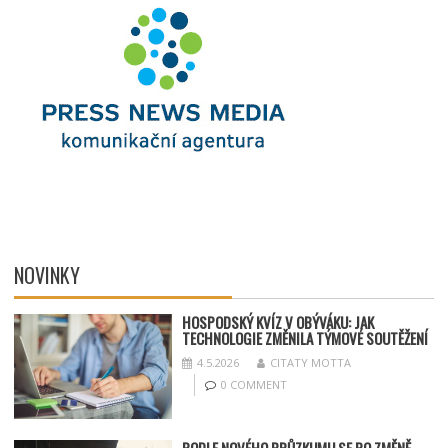
NOVINKY
HOSPODSKÝ
KV
ÍZ V OBÝVÁKU: JAK
TECHNOLOGIE ZMĚNILA TÝMOV
É SOUT
ĚŽENÍ
4.5.2026
CITATY MOTTA
0 COMMENT