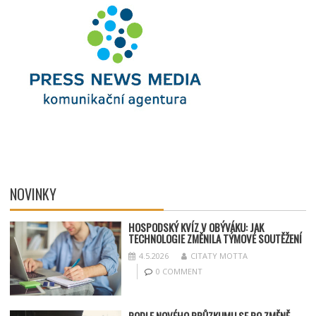
NOVINKY
HOSPODSKÝ
KV
ÍZ V OBÝVÁKU: JAK
TECHNOLOGIE ZMĚNILA TÝMOV
É SOUT
ĚŽENÍ
4.5.2026
CITATY MOTTA
0 COMMENT