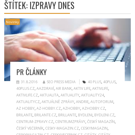
ŠTÍTEK:
IZPRAVY DNES
Novinky
PR ČLÁNKY
31.8.2016
SEO PRESS MEDIA
40 PLUS
,
40PLUS
,
40PLUS.CZ
,
AAZDRAVÍ
,
AIR BANK
,
AKTIV LIFE
,
AKTIVLIFE
,
AKTIVLIFE.CZ
,
AKTUALITA
,
AKTUALITY
,
AKTUALITY24
,
AKTUALITYCZ
,
AKTUÁLNĚ ZPRÁVY
,
ANDRIE
,
AUTOFORUM
,
AZ HOBBY
,
AZ-HOBBY.CZ
,
AZHOBBY
,
AZHOBBY.CZ
,
BRILANTE
,
BRILANTE.CZ
,
BRILLANTE
,
BYDLENI
,
BYDLENI.CZ
,
CENTRUM-ZPRAVY.CZ
,
CENTRUMZPRÁVY
,
ČESKÝ MAGAZÍN
,
ČESKÝ VEĆERNÍK
,
CESKY-MAGAZIN.CZ
,
CESKYMAGAZIN
,
CESKYMAGAZIN.CZ
,
CESKYVECERNIK.CZ
,
CITÁTY
,
CITÁTY