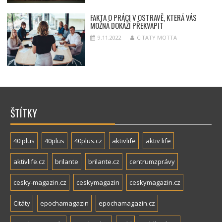
FAKTA O PRÁCI V OSTRAVĚ, KTERÁ VÁS
MOŽNÁ DOKÁŽÍ PŘEKVAPIT
9.11.2022
CITATY MOTTA
ŠTÍTKY
40 plus
40plus
40plus.cz
aktivlife
aktiv life
aktivlife.cz
brilante
brilante.cz
centrumzprávy
cesky-magazin.cz
ceskymagazin
ceskymagazin.cz
Citáty
epochamagazin
epochamagazin.cz