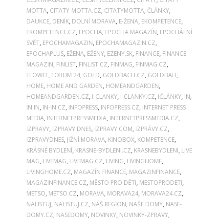
MOTTA
,
CITATY-MOTTA.CZ
,
CITATYMOTTA
,
ČLÁNKY
,
DAUKCE
,
DENÍK
,
DOLNÍ MORAVA
,
E-ŽENA
,
EKOMPETENCE
,
EKOMPETENCE.CZ
,
EPOCHA
,
EPOCHA MAGAZÍN
,
EPOCHÁLNÍ
SVĚT
,
EPOCHAMAGAZIN
,
EPOCHAMAGAZIN.CZ
,
EPOCHAPLUS
,
EŽENA
,
EŽENY
,
EZENY.SK
,
FINANCE
,
FINANCE
MAGAZIN
,
FINLIST
,
FINLIST.CZ
,
FINMAG
,
FINMAG.CZ
,
FLOWEE
,
FORUM 24
,
GOLD
,
GOLDBACH.CZ
,
GOLDBAH
,
HOME
,
HOME AND GARDEN
,
HOMEANDGARDEN
,
HOMEANDGARDEN.CZ
,
I-CLANKY
,
I-CLANKY.CZ
,
IČLÁNKY
,
IN
,
IN IN
,
IN-IN.CZ
,
INFOPRESS
,
INFOPRESS.CZ
,
INTERNET PRESS
MEDIA
,
INTERNETPRESSMEDIA
,
INTERNETPRESSMEDIA.CZ
,
IZPRAVY
,
IZPRAVY DNES
,
IZPRAVY.COM
,
IZPRÁVY.CZ
,
IZPRAVYDNES
,
JIŽNÍ MORAVA
,
KINOBOX
,
KOMPETENCE
,
KRÁSNÉ BYDLENÍ
,
KRASNE-BYDLENI.CZ
,
KRASNEBYDLENI
,
LIVE
MAG
,
LIVEMAG
,
LIVEMAG.CZ
,
LIVING
,
LIVINGHOME
,
LIVINGHOME.CZ
,
MAGAZÍN FINANCE
,
MAGAZINFINANCE
,
MAGAZINFINANCE.CZ
,
MĚSTO PRO DĚTI
,
MESTOPRODETI
,
METSO
,
METSO.CZ
,
MORAVA
,
MORAVA24
,
MORAVA24.CZ
,
NALISTUJ
,
NALISTUJ.CZ
,
NÁŠ REGION
,
NAŠE DOMY
,
NASE-
DOMY.CZ
,
NASEDOMY
,
NOVINKY
,
NOVINKY-ZPRAVY
,