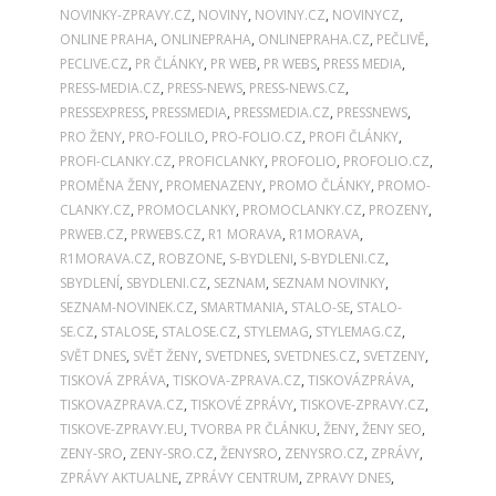
NOVINKY-ZPRAVY.CZ
,
NOVINY
,
NOVINY.CZ
,
NOVINYCZ
,
ONLINE PRAHA
,
ONLINEPRAHA
,
ONLINEPRAHA.CZ
,
PEČLIVĚ
,
PECLIVE.CZ
,
PR ČLÁNKY
,
PR WEB
,
PR WEBS
,
PRESS MEDIA
,
PRESS-MEDIA.CZ
,
PRESS-NEWS
,
PRESS-NEWS.CZ
,
PRESSEXPRESS
,
PRESSMEDIA
,
PRESSMEDIA.CZ
,
PRESSNEWS
,
PRO ŽENY
,
PRO-FOLILO
,
PRO-FOLIO.CZ
,
PROFI ČLÁNKY
,
PROFI-CLANKY.CZ
,
PROFICLANKY
,
PROFOLIO
,
PROFOLIO.CZ
,
PROMĚNA ŽENY
,
PROMENAZENY
,
PROMO ČLÁNKY
,
PROMO-
CLANKY.CZ
,
PROMOCLANKY
,
PROMOCLANKY.CZ
,
PROZENY
,
PRWEB.CZ
,
PRWEBS.CZ
,
R1 MORAVA
,
R1MORAVA
,
R1MORAVA.CZ
,
ROBZONE
,
S-BYDLENI
,
S-BYDLENI.CZ
,
SBYDLENÍ
,
SBYDLENI.CZ
,
SEZNAM
,
SEZNAM NOVINKY
,
SEZNAM-NOVINEK.CZ
,
SMARTMANIA
,
STALO-SE
,
STALO-
SE.CZ
,
STALOSE
,
STALOSE.CZ
,
STYLEMAG
,
STYLEMAG.CZ
,
SVĚT DNES
,
SVĚT ŽENY
,
SVETDNES
,
SVETDNES.CZ
,
SVETZENY
,
TISKOVÁ ZPRÁVA
,
TISKOVA-ZPRAVA.CZ
,
TISKOVÁZPRÁVA
,
TISKOVAZPRAVA.CZ
,
TISKOVÉ ZPRÁVY
,
TISKOVE-ZPRAVY.CZ
,
TISKOVE-ZPRAVY.EU
,
TVORBA PR ČLÁNKU
,
ŽENY
,
ŽENY SEO
,
ZENY-SRO
,
ZENY-SRO.CZ
,
ŽENYSRO
,
ZENYSRO.CZ
,
ZPRÁVY
,
ZPRÁVY AKTUALNE
,
ZPRÁVY CENTRUM
,
ZPRAVY DNES
,