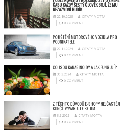
PODLE NOVÉHO PRŮZKUMU SE PO ZMĚNĚ
ČASU KAŽDÝ ŠESTÝ ČLOVĚK BOJÍ, ŽE MU
NEZAZVONÍ BUDÍK
22.10.2025
CITATY MOTTA
0 COMMENT
POJIŠTĚNÍ MOTOROVÉHO VOZIDLA PRO
PODNIKATELE
22.11.2024
CITATY MOTTA
0 COMMENT
CO JSOU KANABINOIDY A JAK FUNGUJÍ?
30.3.2024
CITATY MOTTA
0 COMMENT
Z TĚCHTO DŮVODŮ E-SHOPY NEJČASTĚJI
KONČÍ. VYVARUJTE SE JIM
8.8.2023
CITATY MOTTA
0 COMMENT