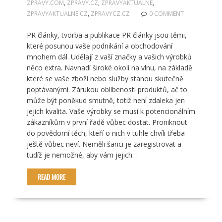
ZPRAVY.COM
,
ZPRAVY.CZ
,
ZPRAVYAKTUALNE
,
ZPRAVYAKTUALNE.CZ
,
ZPRAVYCZ.CZ
0 COMMENT
PR články, tvorba a publikace PR články jsou těmi,
které posunou vaše podnikání a obchodování
mnohem dál. Udělají z vaší značky a vašich výrobků
něco extra. Navnadí široké okolí na vlnu, na základě
které se vaše zboží nebo služby stanou skutečně
poptávanými. Zárukou oblíbenosti produktů, ač to
může být poněkud smutně, totiž není zdaleka jen
jejich kvalita. Vaše výrobky se musí k potencionálním
zákazníkům v první řadě vůbec dostat. Proniknout
do povědomí těch, kteří o nich v tuhle chvíli třeba
ještě vůbec neví. Neměli šanci je zaregistrovat a
tudíž je nemožné, aby vám jejich…
READ MORE