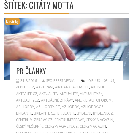
ŠTÍTEK:
CITÁTY MOTTA
Novinky
PR ČLÁNKY
31.8.2016
SEO PRESS MEDIA
40 PLUS
,
40PLUS
,
40PLUS.CZ
,
AAZDRAVÍ
,
AIR BANK
,
AKTIV LIFE
,
AKTIVLIFE
,
AKTIVLIFE.CZ
,
AKTUALITA
,
AKTUALITY
,
AKTUALITY24
,
AKTUALITYCZ
,
AKTUÁLNĚ ZPRÁVY
,
ANDRIE
,
AUTOFORUM
,
AZ HOBBY
,
AZ-HOBBY.CZ
,
AZHOBBY
,
AZHOBBY.CZ
,
BRILANTE
,
BRILANTE.CZ
,
BRILLANTE
,
BYDLENI
,
BYDLENI.CZ
,
CENTRUM-ZPRAVY.CZ
,
CENTRUMZPRÁVY
,
ČESKÝ MAGAZÍN
,
ČESKÝ VEĆERNÍK
,
CESKY-MAGAZIN.CZ
,
CESKYMAGAZIN
,
CESKYMAGAZIN.CZ
,
CESKYVECERNIK.CZ
,
CITÁTY
,
CITÁTY