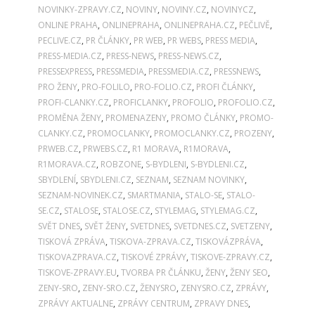
NOVINKY-ZPRAVY.CZ
,
NOVINY
,
NOVINY.CZ
,
NOVINYCZ
,
ONLINE PRAHA
,
ONLINEPRAHA
,
ONLINEPRAHA.CZ
,
PEČLIVĚ
,
PECLIVE.CZ
,
PR ČLÁNKY
,
PR WEB
,
PR WEBS
,
PRESS MEDIA
,
PRESS-MEDIA.CZ
,
PRESS-NEWS
,
PRESS-NEWS.CZ
,
PRESSEXPRESS
,
PRESSMEDIA
,
PRESSMEDIA.CZ
,
PRESSNEWS
,
PRO ŽENY
,
PRO-FOLILO
,
PRO-FOLIO.CZ
,
PROFI ČLÁNKY
,
PROFI-CLANKY.CZ
,
PROFICLANKY
,
PROFOLIO
,
PROFOLIO.CZ
,
PROMĚNA ŽENY
,
PROMENAZENY
,
PROMO ČLÁNKY
,
PROMO-
CLANKY.CZ
,
PROMOCLANKY
,
PROMOCLANKY.CZ
,
PROZENY
,
PRWEB.CZ
,
PRWEBS.CZ
,
R1 MORAVA
,
R1MORAVA
,
R1MORAVA.CZ
,
ROBZONE
,
S-BYDLENI
,
S-BYDLENI.CZ
,
SBYDLENÍ
,
SBYDLENI.CZ
,
SEZNAM
,
SEZNAM NOVINKY
,
SEZNAM-NOVINEK.CZ
,
SMARTMANIA
,
STALO-SE
,
STALO-
SE.CZ
,
STALOSE
,
STALOSE.CZ
,
STYLEMAG
,
STYLEMAG.CZ
,
SVĚT DNES
,
SVĚT ŽENY
,
SVETDNES
,
SVETDNES.CZ
,
SVETZENY
,
TISKOVÁ ZPRÁVA
,
TISKOVA-ZPRAVA.CZ
,
TISKOVÁZPRÁVA
,
TISKOVAZPRAVA.CZ
,
TISKOVÉ ZPRÁVY
,
TISKOVE-ZPRAVY.CZ
,
TISKOVE-ZPRAVY.EU
,
TVORBA PR ČLÁNKU
,
ŽENY
,
ŽENY SEO
,
ZENY-SRO
,
ZENY-SRO.CZ
,
ŽENYSRO
,
ZENYSRO.CZ
,
ZPRÁVY
,
ZPRÁVY AKTUALNE
,
ZPRÁVY CENTRUM
,
ZPRAVY DNES
,