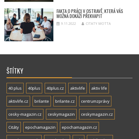
FAKTA O PRÁCI V OSTRAVĚ, KTERÁ VÁS
MOŽNÁ DOKÁŽÍ PŘEKVAPIT
9.11.2022
CITATY MOTTA
ŠTÍTKY
40 plus
40plus
40plus.cz
aktivlife
aktiv life
aktivlife.cz
brilante
brilante.cz
centrumzprávy
cesky-magazin.cz
ceskymagazin
ceskymagazin.cz
Citáty
epochamagazin
epochamagazin.cz