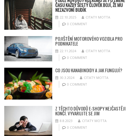
PODLE NOVÉHO PRŮZKUMU SE PO ZMĚNĚ
ČASU KAŽDÝ ŠESTÝ ČLOVĚK BOJÍ, ŽE MU
NEZAZVONÍ BUDÍK
22.10.2025
CITATY MOTTA
0 COMMENT
POJIŠTĚNÍ MOTOROVÉHO VOZIDLA PRO
PODNIKATELE
22.11.2024
CITATY MOTTA
0 COMMENT
CO JSOU KANABINOIDY A JAK FUNGUJÍ?
30.3.2024
CITATY MOTTA
0 COMMENT
Z TĚCHTO DŮVODŮ E-SHOPY NEJČASTĚJI
KONČÍ. VYVARUJTE SE JIM
8.8.2023
CITATY MOTTA
0 COMMENT