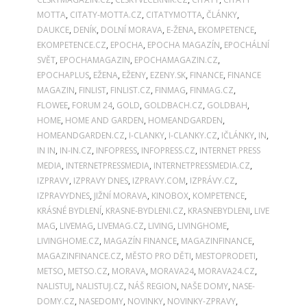
MOTTA
,
CITATY-MOTTA.CZ
,
CITATYMOTTA
,
ČLÁNKY
,
DAUKCE
,
DENÍK
,
DOLNÍ MORAVA
,
E-ŽENA
,
EKOMPETENCE
,
EKOMPETENCE.CZ
,
EPOCHA
,
EPOCHA MAGAZÍN
,
EPOCHÁLNÍ
SVĚT
,
EPOCHAMAGAZIN
,
EPOCHAMAGAZIN.CZ
,
EPOCHAPLUS
,
EŽENA
,
EŽENY
,
EZENY.SK
,
FINANCE
,
FINANCE
MAGAZIN
,
FINLIST
,
FINLIST.CZ
,
FINMAG
,
FINMAG.CZ
,
FLOWEE
,
FORUM 24
,
GOLD
,
GOLDBACH.CZ
,
GOLDBAH
,
HOME
,
HOME AND GARDEN
,
HOMEANDGARDEN
,
HOMEANDGARDEN.CZ
,
I-CLANKY
,
I-CLANKY.CZ
,
IČLÁNKY
,
IN
,
IN IN
,
IN-IN.CZ
,
INFOPRESS
,
INFOPRESS.CZ
,
INTERNET PRESS
MEDIA
,
INTERNETPRESSMEDIA
,
INTERNETPRESSMEDIA.CZ
,
IZPRAVY
,
IZPRAVY DNES
,
IZPRAVY.COM
,
IZPRÁVY.CZ
,
IZPRAVYDNES
,
JIŽNÍ MORAVA
,
KINOBOX
,
KOMPETENCE
,
KRÁSNÉ BYDLENÍ
,
KRASNE-BYDLENI.CZ
,
KRASNEBYDLENI
,
LIVE
MAG
,
LIVEMAG
,
LIVEMAG.CZ
,
LIVING
,
LIVINGHOME
,
LIVINGHOME.CZ
,
MAGAZÍN FINANCE
,
MAGAZINFINANCE
,
MAGAZINFINANCE.CZ
,
MĚSTO PRO DĚTI
,
MESTOPRODETI
,
METSO
,
METSO.CZ
,
MORAVA
,
MORAVA24
,
MORAVA24.CZ
,
NALISTUJ
,
NALISTUJ.CZ
,
NÁŠ REGION
,
NAŠE DOMY
,
NASE-
DOMY.CZ
,
NASEDOMY
,
NOVINKY
,
NOVINKY-ZPRAVY
,