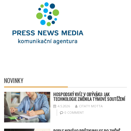
NOVINKY
HOSPODSKÝ
KV
ÍZ V OBÝVÁKU: JAK
TECHNOLOGIE ZMĚNILA TÝMOV
É SOUT
ĚŽENÍ
4.5.2026
CITATY MOTTA
0 COMMENT