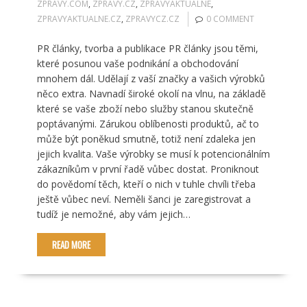
ZPRAVY.COM
,
ZPRAVY.CZ
,
ZPRAVYAKTUALNE
,
ZPRAVYAKTUALNE.CZ
,
ZPRAVYCZ.CZ
0 COMMENT
PR články, tvorba a publikace PR články jsou těmi,
které posunou vaše podnikání a obchodování
mnohem dál. Udělají z vaší značky a vašich výrobků
něco extra. Navnadí široké okolí na vlnu, na základě
které se vaše zboží nebo služby stanou skutečně
poptávanými. Zárukou oblíbenosti produktů, ač to
může být poněkud smutně, totiž není zdaleka jen
jejich kvalita. Vaše výrobky se musí k potencionálním
zákazníkům v první řadě vůbec dostat. Proniknout
do povědomí těch, kteří o nich v tuhle chvíli třeba
ještě vůbec neví. Neměli šanci je zaregistrovat a
tudíž je nemožné, aby vám jejich…
READ MORE