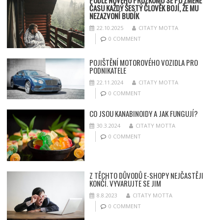
PODLE NOVÉHO PRŮZKUMU SE PO ZMĚNĚ
ČASU KAŽDÝ ŠESTÝ ČLOVĚK BOJÍ, ŽE MU
NEZAZVONÍ BUDÍK
22.10.2025
CITATY MOTTA
0 COMMENT
POJIŠTĚNÍ MOTOROVÉHO VOZIDLA PRO
PODNIKATELE
22.11.2024
CITATY MOTTA
0 COMMENT
CO JSOU KANABINOIDY A JAK FUNGUJÍ?
30.3.2024
CITATY MOTTA
0 COMMENT
Z TĚCHTO DŮVODŮ E-SHOPY NEJČASTĚJI
KONČÍ. VYVARUJTE SE JIM
8.8.2023
CITATY MOTTA
0 COMMENT