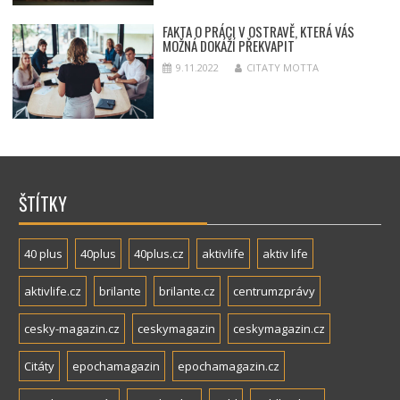
FAKTA O PRÁCI V OSTRAVĚ, KTERÁ VÁS
MOŽNÁ DOKÁŽÍ PŘEKVAPIT
9.11.2022
CITATY MOTTA
ŠTÍTKY
40 plus
40plus
40plus.cz
aktivlife
aktiv life
aktivlife.cz
brilante
brilante.cz
centrumzprávy
cesky-magazin.cz
ceskymagazin
ceskymagazin.cz
Citáty
epochamagazin
epochamagazin.cz