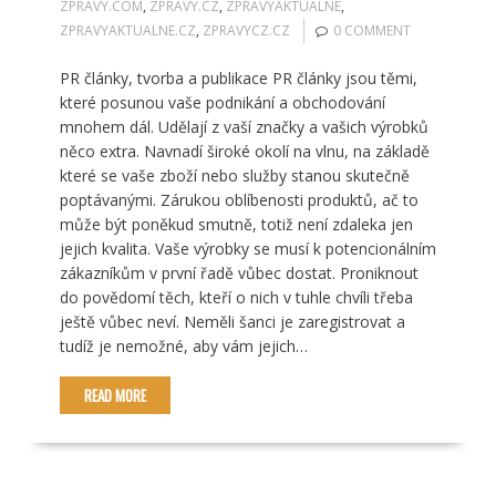
ZPRAVY.COM
,
ZPRAVY.CZ
,
ZPRAVYAKTUALNE
,
ZPRAVYAKTUALNE.CZ
,
ZPRAVYCZ.CZ
0 COMMENT
PR články, tvorba a publikace PR články jsou těmi,
které posunou vaše podnikání a obchodování
mnohem dál. Udělají z vaší značky a vašich výrobků
něco extra. Navnadí široké okolí na vlnu, na základě
které se vaše zboží nebo služby stanou skutečně
poptávanými. Zárukou oblíbenosti produktů, ač to
může být poněkud smutně, totiž není zdaleka jen
jejich kvalita. Vaše výrobky se musí k potencionálním
zákazníkům v první řadě vůbec dostat. Proniknout
do povědomí těch, kteří o nich v tuhle chvíli třeba
ještě vůbec neví. Neměli šanci je zaregistrovat a
tudíž je nemožné, aby vám jejich…
READ MORE