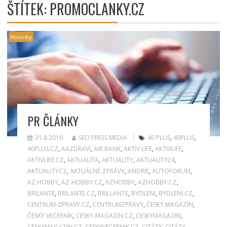
ŠTÍTEK:
PROMOCLANKY.CZ
Novinky
PR ČLÁNKY
31.8.2016
SEO PRESS MEDIA
40 PLUS
,
40PLUS
,
40PLUS.CZ
,
AAZDRAVÍ
,
AIR BANK
,
AKTIV LIFE
,
AKTIVLIFE
,
AKTIVLIFE.CZ
,
AKTUALITA
,
AKTUALITY
,
AKTUALITY24
,
AKTUALITYCZ
,
AKTUÁLNĚ ZPRÁVY
,
ANDRIE
,
AUTOFORUM
,
AZ HOBBY
,
AZ-HOBBY.CZ
,
AZHOBBY
,
AZHOBBY.CZ
,
BRILANTE
,
BRILANTE.CZ
,
BRILLANTE
,
BYDLENI
,
BYDLENI.CZ
,
CENTRUM-ZPRAVY.CZ
,
CENTRUMZPRÁVY
,
ČESKÝ MAGAZÍN
,
ČESKÝ VEĆERNÍK
,
CESKY-MAGAZIN.CZ
,
CESKYMAGAZIN
,
CESKYMAGAZIN.CZ
,
CESKYVECERNIK.CZ
,
CITÁTY
,
CITÁTY