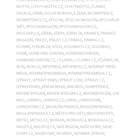
MOTTA
,
CITATY-MOTTA.CZ
,
CITATYMOTTA
,
ČLÁNKY
,
DAUKCE
,
DENÍK
,
DOLNÍ MORAVA
,
E-ŽENA
,
EKOMPETENCE
,
EKOMPETENCE.CZ
,
EPOCHA
,
EPOCHA MAGAZÍN
,
EPOCHÁLNÍ
SVĚT
,
EPOCHAMAGAZIN
,
EPOCHAMAGAZIN.CZ
,
EPOCHAPLUS
,
EŽENA
,
EŽENY
,
EZENY.SK
,
FINANCE
,
FINANCE
MAGAZIN
,
FINLIST
,
FINLIST.CZ
,
FINMAG
,
FINMAG.CZ
,
FLOWEE
,
FORUM 24
,
GOLD
,
GOLDBACH.CZ
,
GOLDBAH
,
HOME
,
HOME AND GARDEN
,
HOMEANDGARDEN
,
HOMEANDGARDEN.CZ
,
I-CLANKY
,
I-CLANKY.CZ
,
IČLÁNKY
,
IN
,
IN IN
,
IN-IN.CZ
,
INFOPRESS
,
INFOPRESS.CZ
,
INTERNET PRESS
MEDIA
,
INTERNETPRESSMEDIA
,
INTERNETPRESSMEDIA.CZ
,
IZPRAVY
,
IZPRAVY DNES
,
IZPRAVY.COM
,
IZPRÁVY.CZ
,
IZPRAVYDNES
,
JIŽNÍ MORAVA
,
KINOBOX
,
KOMPETENCE
,
KRÁSNÉ BYDLENÍ
,
KRASNE-BYDLENI.CZ
,
KRASNEBYDLENI
,
LIVE
MAG
,
LIVEMAG
,
LIVEMAG.CZ
,
LIVING
,
LIVINGHOME
,
LIVINGHOME.CZ
,
MAGAZÍN FINANCE
,
MAGAZINFINANCE
,
MAGAZINFINANCE.CZ
,
MĚSTO PRO DĚTI
,
MESTOPRODETI
,
METSO
,
METSO.CZ
,
MORAVA
,
MORAVA24
,
MORAVA24.CZ
,
NALISTUJ
,
NALISTUJ.CZ
,
NÁŠ REGION
,
NAŠE DOMY
,
NASE-
DOMY.CZ
,
NASEDOMY
,
NOVINKY
,
NOVINKY-ZPRAVY
,