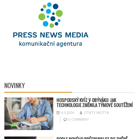
NOVINKY
HOSPODSKÝ
KV
ÍZ V OBÝVÁKU: JAK
TECHNOLOGIE ZMĚNILA TÝMOV
É SOUT
ĚŽENÍ
4.5.2026
CITATY MOTTA
0 COMMENT