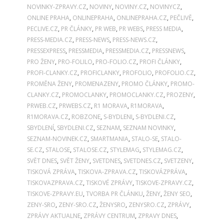
NOVINKY-ZPRAVY.CZ
,
NOVINY
,
NOVINY.CZ
,
NOVINYCZ
,
ONLINE PRAHA
,
ONLINEPRAHA
,
ONLINEPRAHA.CZ
,
PEČLIVĚ
,
PECLIVE.CZ
,
PR ČLÁNKY
,
PR WEB
,
PR WEBS
,
PRESS MEDIA
,
PRESS-MEDIA.CZ
,
PRESS-NEWS
,
PRESS-NEWS.CZ
,
PRESSEXPRESS
,
PRESSMEDIA
,
PRESSMEDIA.CZ
,
PRESSNEWS
,
PRO ŽENY
,
PRO-FOLILO
,
PRO-FOLIO.CZ
,
PROFI ČLÁNKY
,
PROFI-CLANKY.CZ
,
PROFICLANKY
,
PROFOLIO
,
PROFOLIO.CZ
,
PROMĚNA ŽENY
,
PROMENAZENY
,
PROMO ČLÁNKY
,
PROMO-
CLANKY.CZ
,
PROMOCLANKY
,
PROMOCLANKY.CZ
,
PROZENY
,
PRWEB.CZ
,
PRWEBS.CZ
,
R1 MORAVA
,
R1MORAVA
,
R1MORAVA.CZ
,
ROBZONE
,
S-BYDLENI
,
S-BYDLENI.CZ
,
SBYDLENÍ
,
SBYDLENI.CZ
,
SEZNAM
,
SEZNAM NOVINKY
,
SEZNAM-NOVINEK.CZ
,
SMARTMANIA
,
STALO-SE
,
STALO-
SE.CZ
,
STALOSE
,
STALOSE.CZ
,
STYLEMAG
,
STYLEMAG.CZ
,
SVĚT DNES
,
SVĚT ŽENY
,
SVETDNES
,
SVETDNES.CZ
,
SVETZENY
,
TISKOVÁ ZPRÁVA
,
TISKOVA-ZPRAVA.CZ
,
TISKOVÁZPRÁVA
,
TISKOVAZPRAVA.CZ
,
TISKOVÉ ZPRÁVY
,
TISKOVE-ZPRAVY.CZ
,
TISKOVE-ZPRAVY.EU
,
TVORBA PR ČLÁNKU
,
ŽENY
,
ŽENY SEO
,
ZENY-SRO
,
ZENY-SRO.CZ
,
ŽENYSRO
,
ZENYSRO.CZ
,
ZPRÁVY
,
ZPRÁVY AKTUALNE
,
ZPRÁVY CENTRUM
,
ZPRAVY DNES
,