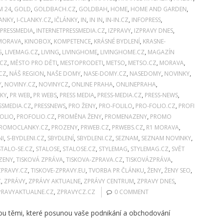
M 24
,
GOLD
,
GOLDBACH.CZ
,
GOLDBAH
,
HOME
,
HOME AND GARDEN
,
LANKY
,
I-CLANKY.CZ
,
IČLÁNKY
,
IN
,
IN IN
,
IN-IN.CZ
,
INFOPRESS
,
PRESSMEDIA
,
INTERNETPRESSMEDIA.CZ
,
IZPRAVY
,
IZPRAVY DNES
,
 MORAVA
,
KINOBOX
,
KOMPETENCE
,
KRÁSNÉ BYDLENÍ
,
KRASNE-
G
,
LIVEMAG.CZ
,
LIVING
,
LIVINGHOME
,
LIVINGHOME.CZ
,
MAGAZÍN
.CZ
,
MĚSTO PRO DĚTI
,
MESTOPRODETI
,
METSO
,
METSO.CZ
,
MORAVA
,
CZ
,
NÁŠ REGION
,
NAŠE DOMY
,
NASE-DOMY.CZ
,
NASEDOMY
,
NOVINKY
,
Y
,
NOVINY.CZ
,
NOVINYCZ
,
ONLINE PRAHA
,
ONLINEPRAHA
,
KY
,
PR WEB
,
PR WEBS
,
PRESS MEDIA
,
PRESS-MEDIA.CZ
,
PRESS-NEWS
,
SSMEDIA.CZ
,
PRESSNEWS
,
PRO ŽENY
,
PRO-FOLILO
,
PRO-FOLIO.CZ
,
PROFI
OLIO
,
PROFOLIO.CZ
,
PROMĚNA ŽENY
,
PROMENAZENY
,
PROMO
ROMOCLANKY.CZ
,
PROZENY
,
PRWEB.CZ
,
PRWEBS.CZ
,
R1 MORAVA
,
NI
,
S-BYDLENI.CZ
,
SBYDLENÍ
,
SBYDLENI.CZ
,
SEZNAM
,
SEZNAM NOVINKY
,
STALO-SE.CZ
,
STALOSE
,
STALOSE.CZ
,
STYLEMAG
,
STYLEMAG.CZ
,
SVĚT
ZENY
,
TISKOVÁ ZPRÁVA
,
TISKOVA-ZPRAVA.CZ
,
TISKOVÁZPRÁVA
,
ZPRAVY.CZ
,
TISKOVE-ZPRAVY.EU
,
TVORBA PR ČLÁNKU
,
ŽENY
,
ŽENY SEO
,
Z
,
ZPRÁVY
,
ZPRÁVY AKTUALNE
,
ZPRÁVY CENTRUM
,
ZPRAVY DNES
,
PRAVYAKTUALNE.CZ
,
ZPRAVYCZ.CZ
0 COMMENT
jsou těmi, které posunou vaše podnikání a obchodování