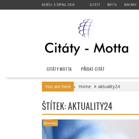
Skip
NEDĚLE, 9 SRPNA, 2026
CITÁTY
MOTTA
NOVINKY
to
content
CITÁTY MOTTA
PŘIDAT CITÁT
You are here
Home
aktuality24
ŠTÍTEK:
AKTUALITY24
Novinky