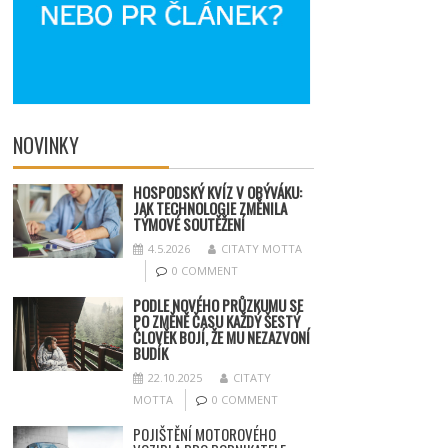
NOVINKY
HOSPODSKÝ
KV
ÍZ V OBÝVÁKU:
JAK TECHNOLOGIE ZMĚNILA
TÝMOV
É SOUT
ĚŽENÍ
4.5.2026
CITATY MOTTA
0 COMMENT
PODLE NOVÉHO PRŮZKUMU SE
PO ZMĚNĚ ČASU KAŽDÝ ŠESTÝ
ČLOVĚK BOJÍ, ŽE MU NEZAZVONÍ
BUDÍK
22.10.2025
CITATY
MOTTA
0 COMMENT
POJIŠTĚNÍ MOTOROVÉHO