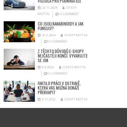
VOZIDLA PRO PODNIKATELE
22.11.2024
CITATY
MOTTA
0 COMMENT
CO JSOU KANABINOIDY A JAK
FUNGUJÍ?
30.3.2024
CITATY MOTTA
0 COMMENT
Z TĚCHTO DŮVODŮ E-SHOPY
NEJČASTĚJI KONČÍ. VYVARUJTE
SE JIM
8.8.2023
CITATY MOTTA
0 COMMENT
FAKTA O PRÁCI V OSTRAVĚ,
KTERÁ VÁS MOŽNÁ DOKÁŽÍ
PŘEKVAPIT
9.11.2022
CITATY MOTTA