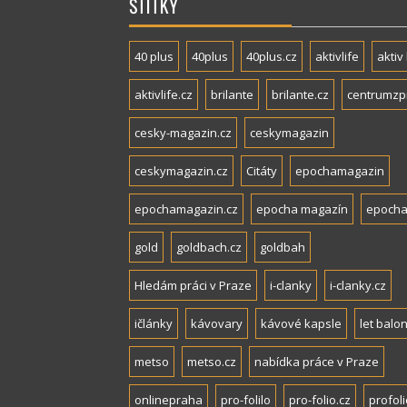
ŠTÍTKY
40 plus
40plus
40plus.cz
aktivlife
aktiv 
aktivlife.cz
brilante
brilante.cz
centrumzp
cesky-magazin.cz
ceskymagazin
ceskymagazin.cz
Citáty
epochamagazin
epochamagazin.cz
epocha magazín
epocha
gold
goldbach.cz
goldbah
Hledám práci v Praze
i-clanky
i-clanky.cz
ičlánky
kávovary
kávové kapsle
let balo
metso
metso.cz
nabídka práce v Praze
onlinepraha
pro-folilo
pro-folio.cz
profoli