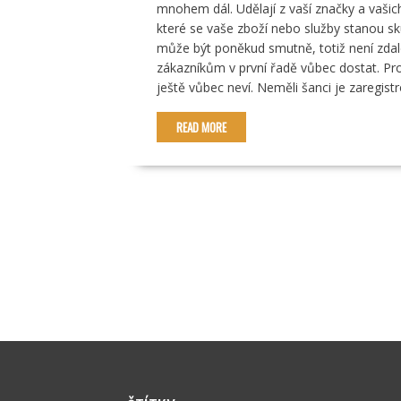
mnohem dál. Udělají z vaší značky a vašic
které se vaše zboží nebo služby stanou s
může být poněkud smutně, totiž není zdale
zákazníkům v první řadě vůbec dostat. Pron
ještě vůbec neví. Neměli šanci je zaregist
READ MORE