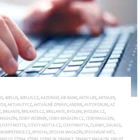
US
,
40PLUS
,
40PLUS.CZ
,
AAZDRAVÍ
,
AIR BANK
,
AKTIV LIFE
,
AKTIVLIFE
,
Y24
,
AKTUALITYCZ
,
AKTUÁLNĚ ZPRÁVY
,
ANDRIE
,
AUTOFORUM
,
AZ
Z
,
BRILANTE
,
BRILANTE.CZ
,
BRILLANTE
,
BYDLENI
,
BYDLENI.CZ
,
 MAGAZÍN
,
ČESKÝ VEĆERNÍK
,
CESKY-MAGAZIN.CZ
,
CESKYMAGAZIN
,
CITÁTY MOTTA
,
CITATY-MOTTA.CZ
,
CITATYMOTTA
,
ČLÁNKY
,
DAUKCE
,
EKOMPETENCE.CZ
,
EPOCHA
,
EPOCHA MAGAZÍN
,
EPOCHÁLNÍ SVĚT
,
HAPLUS
,
EŽENA
,
EŽENY
,
EZENY.SK
,
FINANCE
,
FINANCE MAGAZIN
,
FINLIST
,