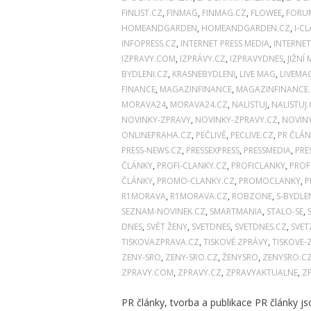
FINLIST.CZ
,
FINMAG
,
FINMAG.CZ
,
FLOWEE
,
FORU
HOMEANDGARDEN
,
HOMEANDGARDEN.CZ
,
I-C
INFOPRESS.CZ
,
INTERNET PRESS MEDIA
,
INTERNET
IZPRAVY.COM
,
IZPRÁVY.CZ
,
IZPRAVYDNES
,
JIŽNÍ
BYDLENI.CZ
,
KRASNEBYDLENI
,
LIVE MAG
,
LIVEMA
FINANCE
,
MAGAZINFINANCE
,
MAGAZINFINANCE
MORAVA24
,
MORAVA24.CZ
,
NALISTUJ
,
NALISTUJ.
NOVINKY-ZPRAVY
,
NOVINKY-ZPRAVY.CZ
,
NOVIN
ONLINEPRAHA.CZ
,
PEČLIVĚ
,
PECLIVE.CZ
,
PR ČLÁN
PRESS-NEWS.CZ
,
PRESSEXPRESS
,
PRESSMEDIA
,
PRE
ČLÁNKY
,
PROFI-CLANKY.CZ
,
PROFICLANKY
,
PROF
ČLÁNKY
,
PROMO-CLANKY.CZ
,
PROMOCLANKY
,
P
R1MORAVA
,
R1MORAVA.CZ
,
ROBZONE
,
S-BYDLE
SEZNAM-NOVINEK.CZ
,
SMARTMANIA
,
STALO-SE
,
DNES
,
SVĚT ŽENY
,
SVETDNES
,
SVETDNES.CZ
,
SVET
TISKOVAZPRAVA.CZ
,
TISKOVÉ ZPRÁVY
,
TISKOVE-
ZENY-SRO
,
ZENY-SRO.CZ
,
ŽENYSRO
,
ZENYSRO.C
ZPRAVY.COM
,
ZPRAVY.CZ
,
ZPRAVYAKTUALNE
,
Z
PR články, tvorba a publikace PR články 