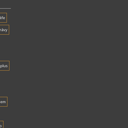
life
rávy
plus
nem
o