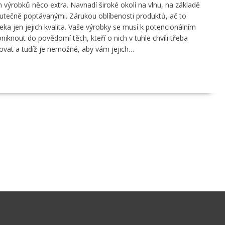
h výrobků něco extra. Navnadí široké okolí na vlnu, na základě
kutečně poptávanými. Zárukou oblíbenosti produktů, ač to
ka jen jejich kvalita. Vaše výrobky se musí k potencionálním
iknout do povědomí těch, kteří o nich v tuhle chvíli třeba
rovat a tudíž je nemožné, aby vám jejich…