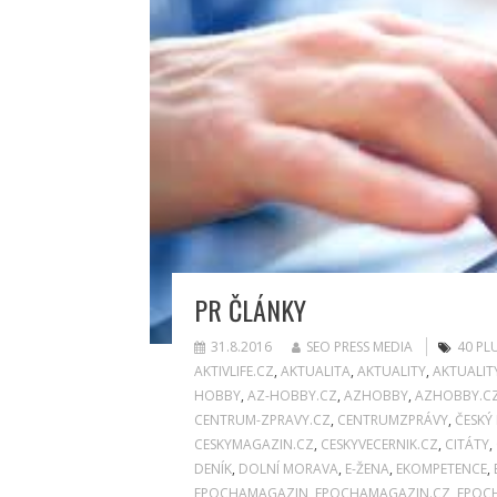
PR ČLÁNKY
31.8.2016
SEO PRESS MEDIA
40 PL
AKTIVLIFE.CZ
,
AKTUALITA
,
AKTUALITY
,
AKTUALIT
HOBBY
,
AZ-HOBBY.CZ
,
AZHOBBY
,
AZHOBBY.C
CENTRUM-ZPRAVY.CZ
,
CENTRUMZPRÁVY
,
ČESKÝ
CESKYMAGAZIN.CZ
,
CESKYVECERNIK.CZ
,
CITÁTY
,
DENÍK
,
DOLNÍ MORAVA
,
E-ŽENA
,
EKOMPETENCE
,
EPOCHAMAGAZIN
,
EPOCHAMAGAZIN.CZ
,
EPOC