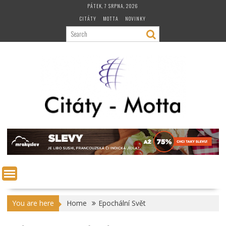
Skip
PÁTEK, 7 SRPNA, 2026
to
CITÁTY
MOTTA
NOVINKY
content
You are here
Home
Epochální Svět