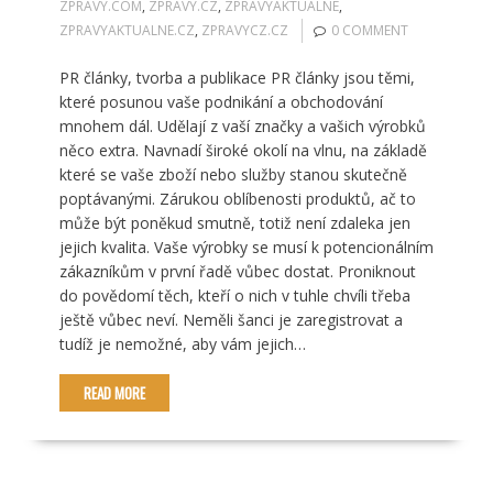
ZPRAVY.COM
,
ZPRAVY.CZ
,
ZPRAVYAKTUALNE
,
ZPRAVYAKTUALNE.CZ
,
ZPRAVYCZ.CZ
0 COMMENT
PR články, tvorba a publikace PR články jsou těmi,
které posunou vaše podnikání a obchodování
mnohem dál. Udělají z vaší značky a vašich výrobků
něco extra. Navnadí široké okolí na vlnu, na základě
které se vaše zboží nebo služby stanou skutečně
poptávanými. Zárukou oblíbenosti produktů, ač to
může být poněkud smutně, totiž není zdaleka jen
jejich kvalita. Vaše výrobky se musí k potencionálním
zákazníkům v první řadě vůbec dostat. Proniknout
do povědomí těch, kteří o nich v tuhle chvíli třeba
ještě vůbec neví. Neměli šanci je zaregistrovat a
tudíž je nemožné, aby vám jejich…
READ MORE