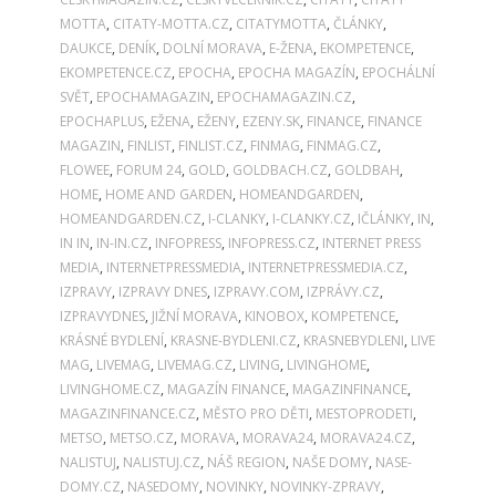
MOTTA
,
CITATY-MOTTA.CZ
,
CITATYMOTTA
,
ČLÁNKY
,
DAUKCE
,
DENÍK
,
DOLNÍ MORAVA
,
E-ŽENA
,
EKOMPETENCE
,
EKOMPETENCE.CZ
,
EPOCHA
,
EPOCHA MAGAZÍN
,
EPOCHÁLNÍ
SVĚT
,
EPOCHAMAGAZIN
,
EPOCHAMAGAZIN.CZ
,
EPOCHAPLUS
,
EŽENA
,
EŽENY
,
EZENY.SK
,
FINANCE
,
FINANCE
MAGAZIN
,
FINLIST
,
FINLIST.CZ
,
FINMAG
,
FINMAG.CZ
,
FLOWEE
,
FORUM 24
,
GOLD
,
GOLDBACH.CZ
,
GOLDBAH
,
HOME
,
HOME AND GARDEN
,
HOMEANDGARDEN
,
HOMEANDGARDEN.CZ
,
I-CLANKY
,
I-CLANKY.CZ
,
IČLÁNKY
,
IN
,
IN IN
,
IN-IN.CZ
,
INFOPRESS
,
INFOPRESS.CZ
,
INTERNET PRESS
MEDIA
,
INTERNETPRESSMEDIA
,
INTERNETPRESSMEDIA.CZ
,
IZPRAVY
,
IZPRAVY DNES
,
IZPRAVY.COM
,
IZPRÁVY.CZ
,
IZPRAVYDNES
,
JIŽNÍ MORAVA
,
KINOBOX
,
KOMPETENCE
,
KRÁSNÉ BYDLENÍ
,
KRASNE-BYDLENI.CZ
,
KRASNEBYDLENI
,
LIVE
MAG
,
LIVEMAG
,
LIVEMAG.CZ
,
LIVING
,
LIVINGHOME
,
LIVINGHOME.CZ
,
MAGAZÍN FINANCE
,
MAGAZINFINANCE
,
MAGAZINFINANCE.CZ
,
MĚSTO PRO DĚTI
,
MESTOPRODETI
,
METSO
,
METSO.CZ
,
MORAVA
,
MORAVA24
,
MORAVA24.CZ
,
NALISTUJ
,
NALISTUJ.CZ
,
NÁŠ REGION
,
NAŠE DOMY
,
NASE-
DOMY.CZ
,
NASEDOMY
,
NOVINKY
,
NOVINKY-ZPRAVY
,