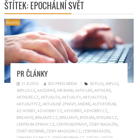
ŠTÍTEK:
EPOCHÁLNÍ SVĚT
Novinky
PR ČLÁNKY
31.8.2016
SEO PRESS MEDIA
40 PLUS
,
40PLUS
,
40PLUS.CZ
,
AAZDRAVÍ
,
AIR BANK
,
AKTIV LIFE
,
AKTIVLIFE
,
AKTIVLIFE.CZ
,
AKTUALITA
,
AKTUALITY
,
AKTUALITY24
,
AKTUALITYCZ
,
AKTUÁLNĚ ZPRÁVY
,
ANDRIE
,
AUTOFORUM
,
AZ HOBBY
,
AZ-HOBBY.CZ
,
AZHOBBY
,
AZHOBBY.CZ
,
BRILANTE
,
BRILANTE.CZ
,
BRILLANTE
,
BYDLENI
,
BYDLENI.CZ
,
CENTRUM-ZPRAVY.CZ
,
CENTRUMZPRÁVY
,
ČESKÝ MAGAZÍN
,
ČESKÝ VEĆERNÍK
,
CESKY-MAGAZIN.CZ
,
CESKYMAGAZIN
,
CESKYMAGAZIN.CZ
,
CESKYVECERNIK.CZ
,
CITÁTY
,
CITÁTY