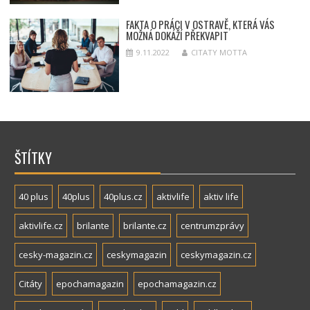
FAKTA O PRÁCI V OSTRAVĚ, KTERÁ VÁS
MOŽNÁ DOKÁŽÍ PŘEKVAPIT
9.11.2022
CITATY MOTTA
ŠTÍTKY
40 plus
40plus
40plus.cz
aktivlife
aktiv life
aktivlife.cz
brilante
brilante.cz
centrumzprávy
cesky-magazin.cz
ceskymagazin
ceskymagazin.cz
Citáty
epochamagazin
epochamagazin.cz