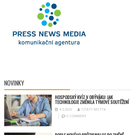
NOVINKY
HOSPODSKÝ
KV
ÍZ V OBÝVÁKU: JAK
TECHNOLOGIE ZMĚNILA TÝMOV
É SOUT
ĚŽENÍ
4.5.2026
CITATY MOTTA
0 COMMENT