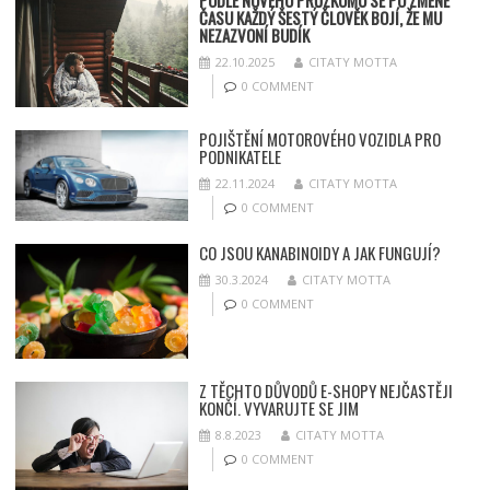
PODLE NOVÉHO PRŮZKUMU SE PO ZMĚNĚ
ČASU KAŽDÝ ŠESTÝ ČLOVĚK BOJÍ, ŽE MU
NEZAZVONÍ BUDÍK
22.10.2025
CITATY MOTTA
0 COMMENT
POJIŠTĚNÍ MOTOROVÉHO VOZIDLA PRO
PODNIKATELE
22.11.2024
CITATY MOTTA
0 COMMENT
CO JSOU KANABINOIDY A JAK FUNGUJÍ?
30.3.2024
CITATY MOTTA
0 COMMENT
Z TĚCHTO DŮVODŮ E-SHOPY NEJČASTĚJI
KONČÍ. VYVARUJTE SE JIM
8.8.2023
CITATY MOTTA
0 COMMENT