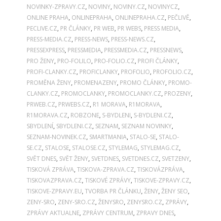
NOVINKY-ZPRAVY.CZ
,
NOVINY
,
NOVINY.CZ
,
NOVINYCZ
,
ONLINE PRAHA
,
ONLINEPRAHA
,
ONLINEPRAHA.CZ
,
PEČLIVĚ
,
PECLIVE.CZ
,
PR ČLÁNKY
,
PR WEB
,
PR WEBS
,
PRESS MEDIA
,
PRESS-MEDIA.CZ
,
PRESS-NEWS
,
PRESS-NEWS.CZ
,
PRESSEXPRESS
,
PRESSMEDIA
,
PRESSMEDIA.CZ
,
PRESSNEWS
,
PRO ŽENY
,
PRO-FOLILO
,
PRO-FOLIO.CZ
,
PROFI ČLÁNKY
,
PROFI-CLANKY.CZ
,
PROFICLANKY
,
PROFOLIO
,
PROFOLIO.CZ
,
PROMĚNA ŽENY
,
PROMENAZENY
,
PROMO ČLÁNKY
,
PROMO-
CLANKY.CZ
,
PROMOCLANKY
,
PROMOCLANKY.CZ
,
PROZENY
,
PRWEB.CZ
,
PRWEBS.CZ
,
R1 MORAVA
,
R1MORAVA
,
R1MORAVA.CZ
,
ROBZONE
,
S-BYDLENI
,
S-BYDLENI.CZ
,
SBYDLENÍ
,
SBYDLENI.CZ
,
SEZNAM
,
SEZNAM NOVINKY
,
SEZNAM-NOVINEK.CZ
,
SMARTMANIA
,
STALO-SE
,
STALO-
SE.CZ
,
STALOSE
,
STALOSE.CZ
,
STYLEMAG
,
STYLEMAG.CZ
,
SVĚT DNES
,
SVĚT ŽENY
,
SVETDNES
,
SVETDNES.CZ
,
SVETZENY
,
TISKOVÁ ZPRÁVA
,
TISKOVA-ZPRAVA.CZ
,
TISKOVÁZPRÁVA
,
TISKOVAZPRAVA.CZ
,
TISKOVÉ ZPRÁVY
,
TISKOVE-ZPRAVY.CZ
,
TISKOVE-ZPRAVY.EU
,
TVORBA PR ČLÁNKU
,
ŽENY
,
ŽENY SEO
,
ZENY-SRO
,
ZENY-SRO.CZ
,
ŽENYSRO
,
ZENYSRO.CZ
,
ZPRÁVY
,
ZPRÁVY AKTUALNE
,
ZPRÁVY CENTRUM
,
ZPRAVY DNES
,