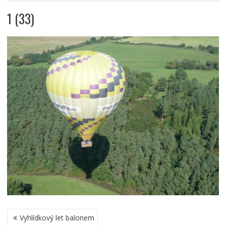
1 (33)
NAVIGACE
Vyhlídkový let balonem
PRO