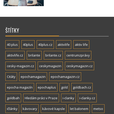
ŠTÍTKY
40 plus
40plus
40plus.cz
aktivlife
aktiv life
aktivlife.cz
brilante
brilante.cz
centrumzprávy
cesky-magazin.cz
ceskymagazin
ceskymagazin.cz
Citáty
epochamagazin
epochamagazin.cz
epocha magazín
epochaplus
gold
goldbach.cz
goldbah
Hledám práci v Praze
i-clanky
i-clanky.cz
ičlánky
kávovary
kávové kapsle
let balonem
metso