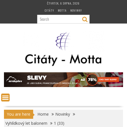
Skip
ČTVRTEK, 6 SRPNA, 2026
to
CITÁTY
MOTTA
NOVINKY
content
You are here
Home
Novinky
Vyhlídkový let balonem
1 (33)