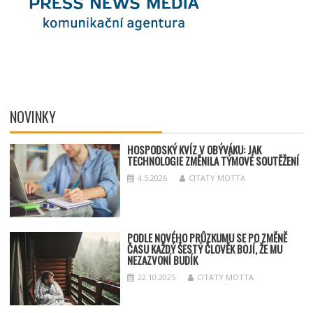
NOVINKY
HOSPODSKÝ
KV
ÍZ V OBÝVÁKU: JAK
TECHNOLOGIE ZMĚNILA TÝMOV
É SOUT
ĚŽENÍ
4.5.2026
CITATY MOTTA
PODLE NOVÉHO PRŮZKUMU SE PO ZMĚNĚ
ČASU KAŽDÝ ŠESTÝ ČLOVĚK BOJÍ, ŽE MU
NEZAZVONÍ BUDÍK
22.10.2025
CITATY MOTTA