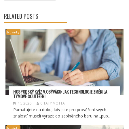
PŘÍSPĚVEK
RELATED POSTS
Novinky
HOSPODSKÝ
KV
ÍZ V OBÝVÁKU: JAK TECHNOLOGIE ZMĚNILA
TÝMOV
É SOUT
ĚŽENÍ
4.5.2026
CITATY MOTTA
Pamatujete na dobu, kdy jste pro prověření svých
znalostí museli vyrazit do zaplněného baru na „pub...
Novinky