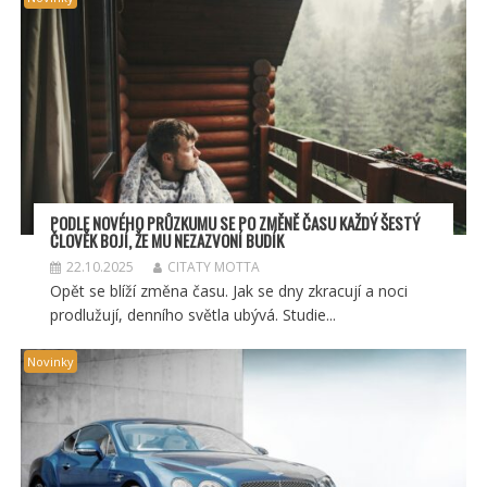
PODLE NOVÉHO PRŮZKUMU SE PO ZMĚNĚ ČASU KAŽDÝ ŠESTÝ
ČLOVĚK BOJÍ, ŽE MU NEZAZVONÍ BUDÍK
22.10.2025
CITATY MOTTA
Opět se blíží změna času. Jak se dny zkracují a noci
prodlužují, denního světla ubývá. Studie...
Novinky