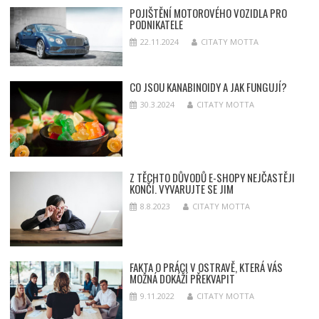
POJIŠTĚNÍ MOTOROVÉHO VOZIDLA PRO
PODNIKATELE
22.11.2024
CITATY MOTTA
CO JSOU KANABINOIDY A JAK FUNGUJÍ?
30.3.2024
CITATY MOTTA
Z TĚCHTO DŮVODŮ E-SHOPY NEJČASTĚJI
KONČÍ. VYVARUJTE SE JIM
8.8.2023
CITATY MOTTA
FAKTA O PRÁCI V OSTRAVĚ, KTERÁ VÁS
MOŽNÁ DOKÁŽÍ PŘEKVAPIT
9.11.2022
CITATY MOTTA