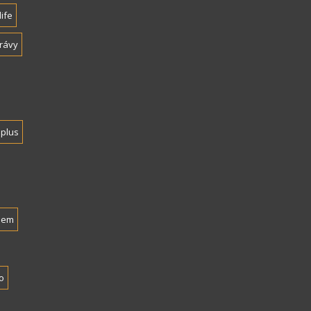
life
rávy
plus
nem
o