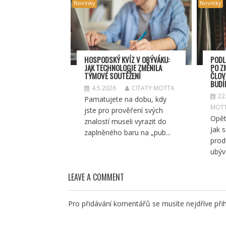
Novinky
Novinky
HOSPODSKÝ
KV
ÍZ V OBÝVÁKU:
PODL
JAK TECHNOLOGIE ZMĚNILA
PO Z
TÝMOV
É SOUT
ĚŽENÍ
ČLOV
BUDÍ
4.5.2026
CITATY MOTTA
22
Pamatujete na dobu, kdy
MOT
jste pro prověření svých
Opět
znalostí museli vyrazit do
Jak 
zaplněného baru na „pub...
prod
ubývá
LEAVE A COMMENT
Pro přidávání komentářů se musíte nejdříve
přih