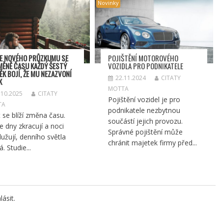
Novinky
E NOVÉHO PRŮZKUMU SE
POJIŠTĚNÍ MOTOROVÉHO
MĚNĚ ČASU KAŽDÝ ŠESTÝ
VOZIDLA PRO PODNIKATELE
ĚK BOJÍ, ŽE MU NEZAZVONÍ
22.11.2024
CITATY
K
MOTTA
.10.2025
CITATY
Pojištění vozidel je pro
TA
podnikatele nezbytnou
 se blíží změna času.
součástí jejich provozu.
se dny zkracují a noci
Správné pojištění může
lužují, denního světla
chránit majetek firmy před...
. Studie...
lásit
.