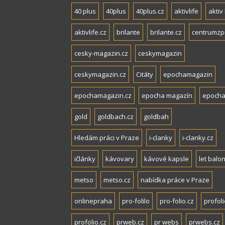
40 plus
40plus
40plus.cz
aktivlife
aktiv 
aktivlife.cz
brilante
brilante.cz
centrumzp
cesky-magazin.cz
ceskymagazin
ceskymagazin.cz
Citáty
epochamagazin
epochamagazin.cz
epocha magazín
epocha
gold
goldbach.cz
goldbah
Hledám práci v Praze
i-clanky
i-clanky.cz
ičlánky
kávovary
kávové kapsle
let balo
metso
metso.cz
nabídka práce v Praze
onlinepraha
pro-folilo
pro-folio.cz
profoli
profolio.cz
prweb.cz
pr webs
prwebs.cz