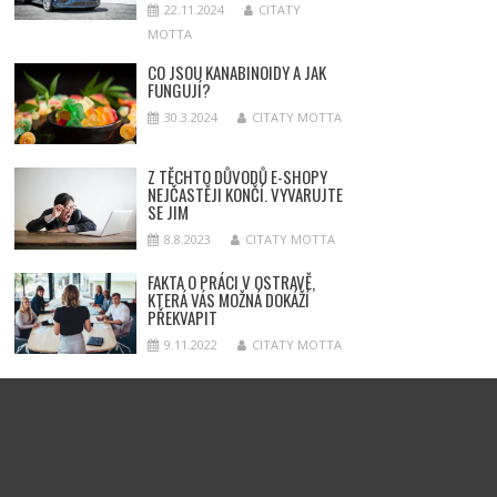
22.11.2024
CITATY
MOTTA
CO JSOU KANABINOIDY A JAK
FUNGUJÍ?
30.3.2024
CITATY MOTTA
Z TĚCHTO DŮVODŮ E-SHOPY
NEJČASTĚJI KONČÍ. VYVARUJTE
SE JIM
8.8.2023
CITATY MOTTA
FAKTA O PRÁCI V OSTRAVĚ,
KTERÁ VÁS MOŽNÁ DOKÁŽÍ
PŘEKVAPIT
9.11.2022
CITATY MOTTA