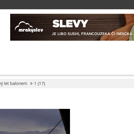
vý let balonem
1 (17)