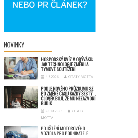
NOVINKY
HOSPODSKÝ
KV
ÍZ V OBÝVÁKU:
JAK TECHNOLOGIE ZMĚNILA
TÝMOV
É SOUT
ĚŽENÍ
4.5.2026
CITATY MOTTA
PODLE NOVÉHO PRŮZKUMU SE
PO ZMĚNĚ ČASU KAŽDÝ ŠESTÝ
ČLOVĚK BOJÍ, ŽE MU NEZAZVONÍ
BUDÍK
22.10.2025
CITATY
MOTTA
POJIŠTĚNÍ MOTOROVÉHO
VOZIDLA PRO PODNIKATELE