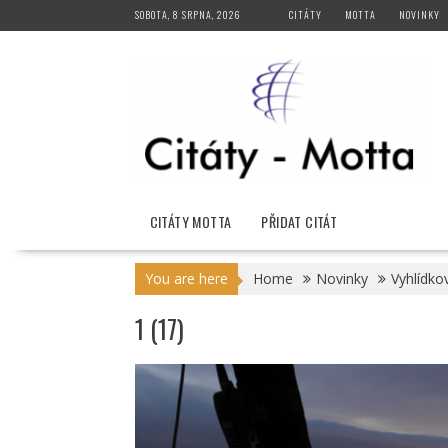
Skip
SOBOTA, 8 SRPNA, 2026
CITÁTY
MOTTA
NOVINKY
to
content
CITÁTY MOTTA
PŘIDAT CITÁT
You are here
Home
Novinky
Vyhlídko
1 (17)