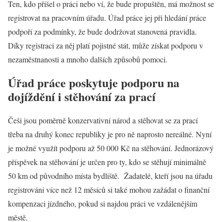
Ten, kdo přišel o práci nebo ví, že bude propuštěn, má možnost se
registrovat na pracovním úřadu.
Úřad práce
jej při hledání práce
podpoří za podmínky, že bude dodržovat stanovená pravidla.
Díky registraci za něj platí pojistné stát, může získat podporu v
nezaměstnanosti a mnoho dalších způsobů pomoci.
Úřad práce poskytuje podporu na
dojíždění i stěhování za prací
Češi jsou poměrně konzervativní národ a stěhovat se za prací
třeba na druhý konec republiky je pro ně naprosto nereálné. Nyní
je možné využít podporu až 50 000 Kč na stěhování. Jednorázový
příspěvek na stěhování je určen pro ty, kdo se stěhují minimálně
50 km od původního místa bydliště. Žadatelé, kteří jsou na úřadu
registrováni více než 12 měsíců si také mohou zažádat o finanční
kompenzaci jízdného, pokud si najdou práci ve vzdálenějším
městě.