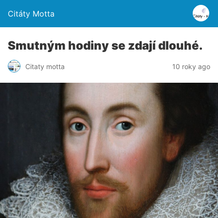
Citáty Motta
Smutným hodiny se zdají dlouhé.
Citaty motta
10 roky ago