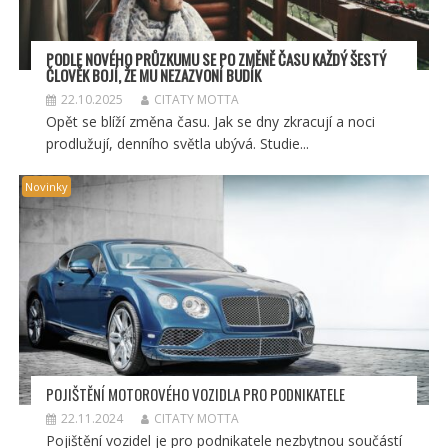
PODLE NOVÉHO PRŮZKUMU SE PO ZMĚNĚ ČASU KAŽDÝ ŠESTÝ
ČLOVĚK BOJÍ, ŽE MU NEZAZVONÍ BUDÍK
22.10.2025
CITATY MOTTA
Opět se blíží změna času. Jak se dny zkracují a noci
prodlužují, denního světla ubývá. Studie...
Novinky
POJIŠTĚNÍ MOTOROVÉHO VOZIDLA PRO PODNIKATELE
22.11.2024
CITATY MOTTA
Pojištění vozidel je pro podnikatele nezbytnou součástí