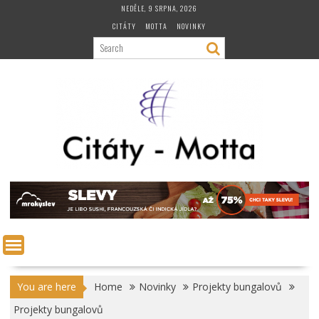
Skip
NEDĚLE, 9 SRPNA, 2026
to
CITÁTY
MOTTA
NOVINKY
content
You are here
Home
Novinky
Projekty bungalovů
Projekty bungalovů