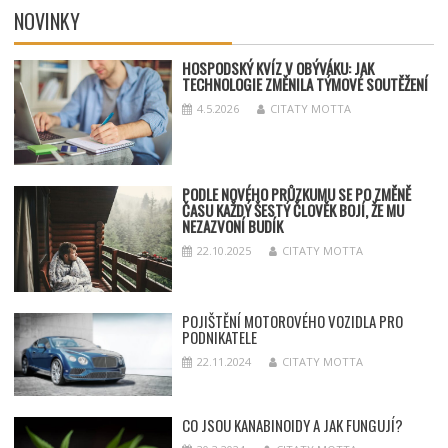
NOVINKY
HOSPODSKÝ
KV
ÍZ V OBÝVÁKU: JAK
TECHNOLOGIE ZMĚNILA TÝMOV
É SOUT
ĚŽENÍ
4.5.2026
CITATY MOTTA
PODLE NOVÉHO PRŮZKUMU SE PO ZMĚNĚ
ČASU KAŽDÝ ŠESTÝ ČLOVĚK BOJÍ, ŽE MU
NEZAZVONÍ BUDÍK
22.10.2025
CITATY MOTTA
POJIŠTĚNÍ MOTOROVÉHO VOZIDLA PRO
PODNIKATELE
22.11.2024
CITATY MOTTA
CO JSOU KANABINOIDY A JAK FUNGUJÍ?