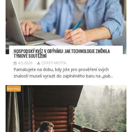
HOSPODSKÝ
KV
ÍZ V OBÝVÁKU: JAK TECHNOLOGIE ZMĚNILA
TÝMOV
É SOUT
ĚŽENÍ
4.5.2026
CITATY MOTTA
Pamatujete na dobu, kdy jste pro prověření svých
znalostí museli vyrazit do zaplněného baru na „pub...
Novinky