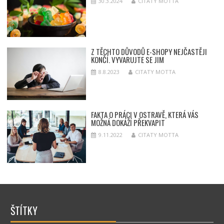
30.3.2024
CITATY MOTTA
Z TĚCHTO DŮVODŮ E-SHOPY NEJČASTĚJI
KONČÍ. VYVARUJTE SE JIM
8.8.2023
CITATY MOTTA
FAKTA O PRÁCI V OSTRAVĚ, KTERÁ VÁS
MOŽNÁ DOKÁŽÍ PŘEKVAPIT
9.11.2022
CITATY MOTTA
ŠTÍTKY