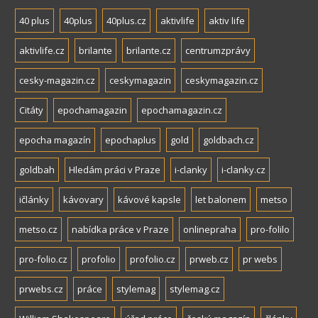
40 plus
40plus
40plus.cz
aktivlife
aktiv life
aktivlife.cz
brilante
brilante.cz
centrumzprávy
cesky-magazin.cz
ceskymagazin
ceskymagazin.cz
Citáty
epochamagazin
epochamagazin.cz
epocha magazín
epochaplus
gold
goldbach.cz
goldbah
Hledám práci v Praze
i-clanky
i-clanky.cz
ičlánky
kávovary
kávové kapsle
let balonem
metso
metso.cz
nabídka práce v Praze
onlinepraha
pro-folilo
pro-folio.cz
profolio
profolio.cz
prweb.cz
pr webs
prwebs.cz
práce
stylemag
stylemag.cz