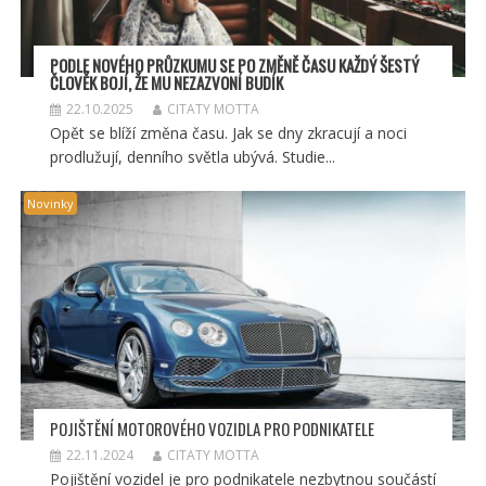
PODLE NOVÉHO PRŮZKUMU SE PO ZMĚNĚ ČASU KAŽDÝ ŠESTÝ
ČLOVĚK BOJÍ, ŽE MU NEZAZVONÍ BUDÍK
22.10.2025
CITATY MOTTA
Opět se blíží změna času. Jak se dny zkracují a noci
prodlužují, denního světla ubývá. Studie...
Novinky
POJIŠTĚNÍ MOTOROVÉHO VOZIDLA PRO PODNIKATELE
22.11.2024
CITATY MOTTA
Pojištění vozidel je pro podnikatele nezbytnou součástí