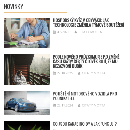
NOVINKY
HOSPODSKÝ
KV
ÍZ V OBÝVÁKU: JAK
TECHNOLOGIE ZMĚNILA TÝMOV
É SOUT
ĚŽENÍ
4.5.2026
CITATY MOTTA
PODLE NOVÉHO PRŮZKUMU SE PO ZMĚNĚ
ČASU KAŽDÝ ŠESTÝ ČLOVĚK BOJÍ, ŽE MU
NEZAZVONÍ BUDÍK
22.10.2025
CITATY MOTTA
POJIŠTĚNÍ MOTOROVÉHO VOZIDLA PRO
PODNIKATELE
22.11.2024
CITATY MOTTA
CO JSOU KANABINOIDY A JAK FUNGUJÍ?