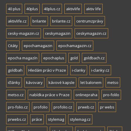
40 plus
40plus
40plus.cz
aktivlife
aktiv life
aktivlife.cz
brilante
brilante.cz
centrumzprávy
cesky-magazin.cz
ceskymagazin
ceskymagazin.cz
Citáty
epochamagazin
epochamagazin.cz
epocha magazín
epochaplus
gold
goldbach.cz
goldbah
Hledám práci v Praze
i-clanky
i-clanky.cz
ičlánky
kávovary
kávové kapsle
let balonem
metso
metso.cz
nabídka práce v Praze
onlinepraha
pro-folilo
pro-folio.cz
profolio
profolio.cz
prweb.cz
pr webs
prwebs.cz
práce
stylemag
stylemag.cz