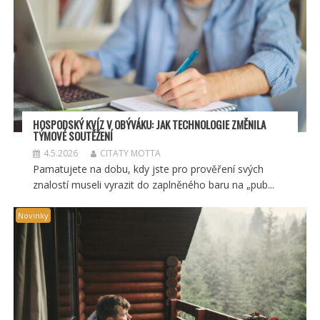
HOSPODSKÝ
KV
ÍZ V OBÝVÁKU: JAK TECHNOLOGIE ZMĚNILA
TÝMOV
É SOUT
ĚŽENÍ
4.5.2026
CITATY MOTTA
Pamatujete na dobu, kdy jste pro prověření svých
znalostí museli vyrazit do zaplněného baru na „pub...
Novinky