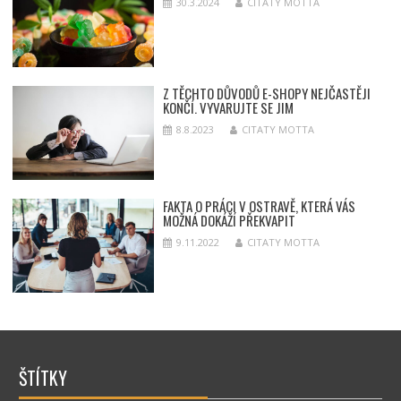
30.3.2024
CITATY MOTTA
Z TĚCHTO DŮVODŮ E-SHOPY NEJČASTĚJI
KONČÍ. VYVARUJTE SE JIM
8.8.2023
CITATY MOTTA
FAKTA O PRÁCI V OSTRAVĚ, KTERÁ VÁS
MOŽNÁ DOKÁŽÍ PŘEKVAPIT
9.11.2022
CITATY MOTTA
ŠTÍTKY