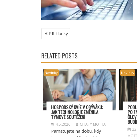
NAVIGACE
PR články
PRO
PŘÍSPĚVEK
RELATED POSTS
Novinky
Novinky
HOSPODSKÝ
KV
ÍZ V OBÝVÁKU:
PODL
JAK TECHNOLOGIE ZMĚNILA
PO Z
TÝMOV
É SOUT
ĚŽENÍ
ČLOV
BUDÍ
4.5.2026
CITATY MOTTA
22
Pamatujete na dobu, kdy
MOT