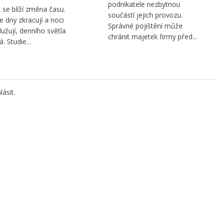
podnikatele nezbytnou
 se blíží změna času.
součástí jejich provozu.
se dny zkracují a noci
Správné pojištění může
lužují, denního světla
chránit majetek firmy před...
. Studie...
lásit
.