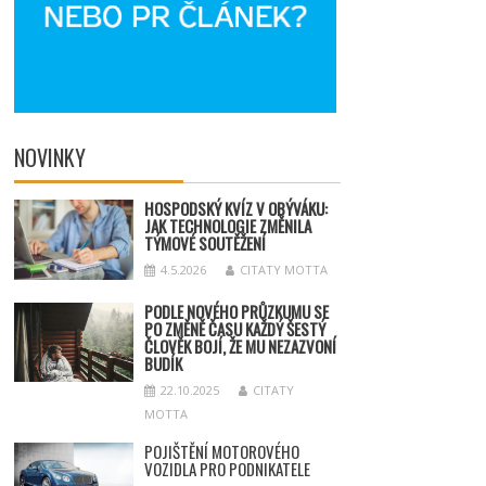
NOVINKY
HOSPODSKÝ
KV
ÍZ V OBÝVÁKU:
JAK TECHNOLOGIE ZMĚNILA
TÝMOV
É SOUT
ĚŽENÍ
4.5.2026
CITATY MOTTA
PODLE NOVÉHO PRŮZKUMU SE
PO ZMĚNĚ ČASU KAŽDÝ ŠESTÝ
ČLOVĚK BOJÍ, ŽE MU NEZAZVONÍ
BUDÍK
22.10.2025
CITATY
MOTTA
POJIŠTĚNÍ MOTOROVÉHO
VOZIDLA PRO PODNIKATELE