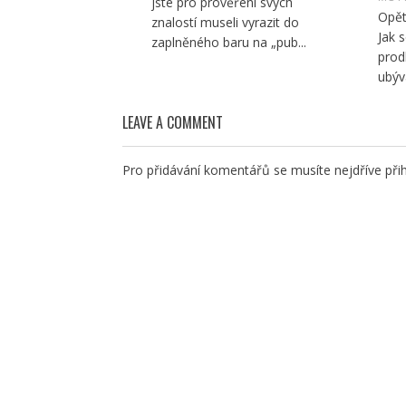
jste pro prověření svých
Opět
znalostí museli vyrazit do
Jak 
zaplněného baru na „pub...
prod
ubývá
LEAVE A COMMENT
Pro přidávání komentářů se musíte nejdříve
přih