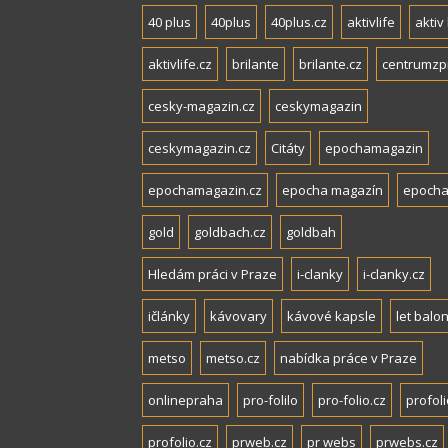
40 plus
40plus
40plus.cz
aktivlife
aktiv 
aktivlife.cz
brilante
brilante.cz
centrumzp
cesky-magazin.cz
ceskymagazin
ceskymagazin.cz
Citáty
epochamagazin
epochamagazin.cz
epocha magazín
epocha
gold
goldbach.cz
goldbah
Hledám práci v Praze
i-clanky
i-clanky.cz
ičlánky
kávovary
kávové kapsle
let balo
metso
metso.cz
nabídka práce v Praze
onlinepraha
pro-folilo
pro-folio.cz
profoli
profolio.cz
prweb.cz
pr webs
prwebs.cz