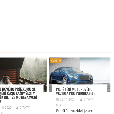
Novinky
E NOVÉHO PRŮZKUMU SE
POJIŠTĚNÍ MOTOROVÉHO
MĚNĚ ČASU KAŽDÝ ŠESTÝ
VOZIDLA PRO PODNIKATELE
ĚK BOJÍ, ŽE MU NEZAZVONÍ
22.11.2024
CITATY
K
MOTTA
.10.2025
CITATY
Pojištění vozidel je pro
TA