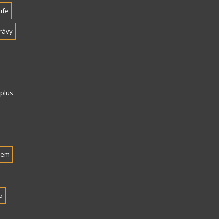
life
rávy
plus
nem
o