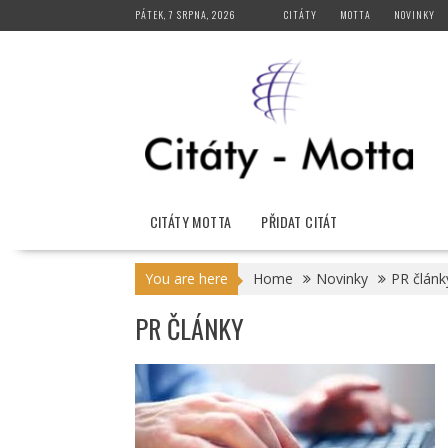
Skip
PÁTEK, 7 SRPNA, 2026
CITÁTY
MOTTA
NOVINKY
to
content
CITÁTY MOTTA
PŘIDAT CITÁT
You are here
Home
Novinky
PR článk
PR ČLÁNKY