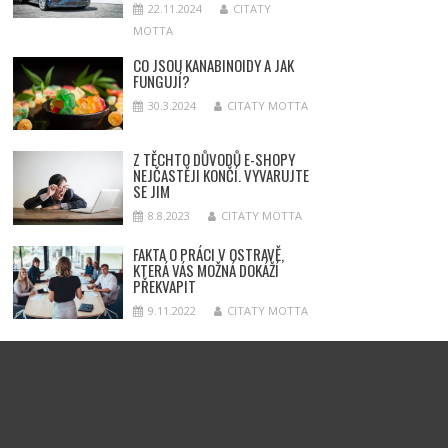
22.11.2024
CITATY
MOTTA
CO JSOU KANABINOIDY A JAK
FUNGUJÍ?
30.3.2024
CITATY MOTTA
Z TĚCHTO DŮVODŮ E-SHOPY
NEJČASTĚJI KONČÍ. VYVARUJTE
SE JIM
8.8.2023
CITATY MOTTA
FAKTA O PRÁCI V OSTRAVĚ,
KTERÁ VÁS MOŽNÁ DOKÁŽÍ
PŘEKVAPIT
9.11.2022
CITATY MOTTA