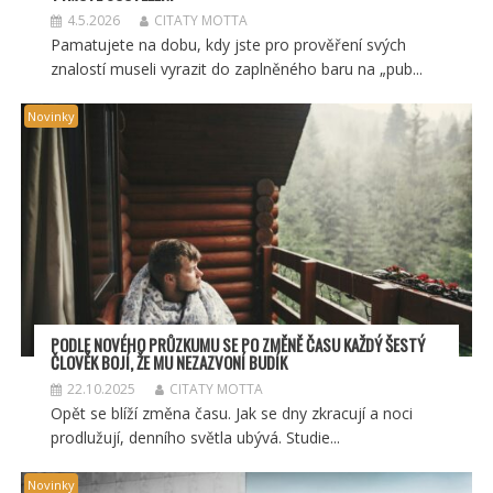
4.5.2026
CITATY MOTTA
Pamatujete na dobu, kdy jste pro prověření svých
znalostí museli vyrazit do zaplněného baru na „pub...
Novinky
PODLE NOVÉHO PRŮZKUMU SE PO ZMĚNĚ ČASU KAŽDÝ ŠESTÝ
ČLOVĚK BOJÍ, ŽE MU NEZAZVONÍ BUDÍK
22.10.2025
CITATY MOTTA
Opět se blíží změna času. Jak se dny zkracují a noci
prodlužují, denního světla ubývá. Studie...
Novinky