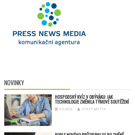
NOVINKY
HOSPODSKÝ
KV
ÍZ V OBÝVÁKU: JAK
TECHNOLOGIE ZMĚNILA TÝMOV
É SOUT
ĚŽENÍ
4.5.2026
CITATY MOTTA
PODLE NOVÉHO PRŮZKUMU SE PO ZMĚNĚ