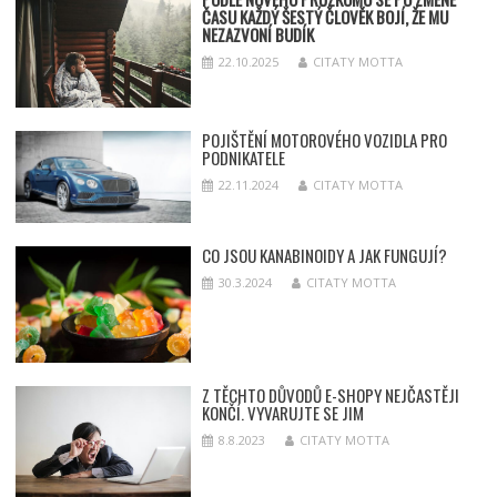
ČASU KAŽDÝ ŠESTÝ ČLOVĚK BOJÍ, ŽE MU
NEZAZVONÍ BUDÍK
22.10.2025
CITATY MOTTA
POJIŠTĚNÍ MOTOROVÉHO VOZIDLA PRO
PODNIKATELE
22.11.2024
CITATY MOTTA
CO JSOU KANABINOIDY A JAK FUNGUJÍ?
30.3.2024
CITATY MOTTA
Z TĚCHTO DŮVODŮ E-SHOPY NEJČASTĚJI
KONČÍ. VYVARUJTE SE JIM
8.8.2023
CITATY MOTTA