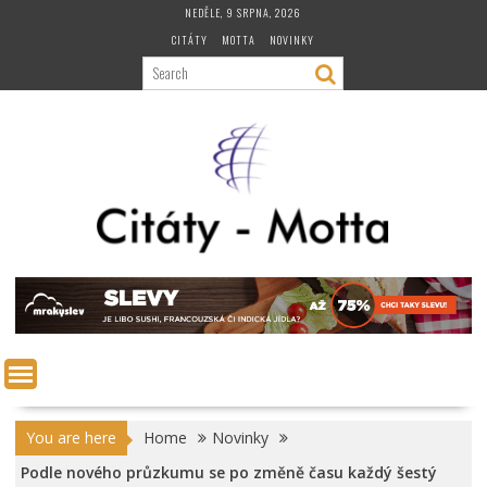
Skip
NEDĚLE, 9 SRPNA, 2026
to
CITÁTY
MOTTA
NOVINKY
content
You are here
Home
Novinky
Podle nového průzkumu se po změně času každý šestý