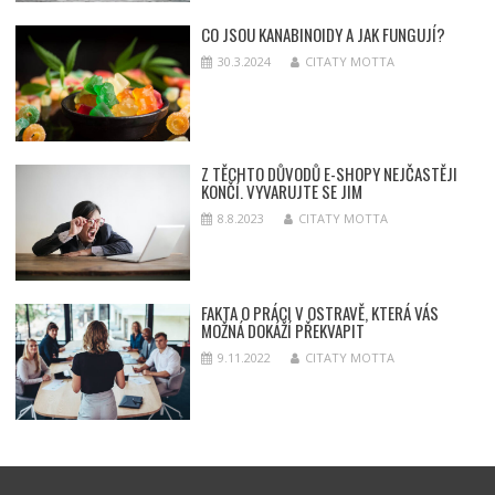
CO JSOU KANABINOIDY A JAK FUNGUJÍ?
30.3.2024
CITATY MOTTA
Z TĚCHTO DŮVODŮ E-SHOPY NEJČASTĚJI
KONČÍ. VYVARUJTE SE JIM
8.8.2023
CITATY MOTTA
FAKTA O PRÁCI V OSTRAVĚ, KTERÁ VÁS
MOŽNÁ DOKÁŽÍ PŘEKVAPIT
9.11.2022
CITATY MOTTA