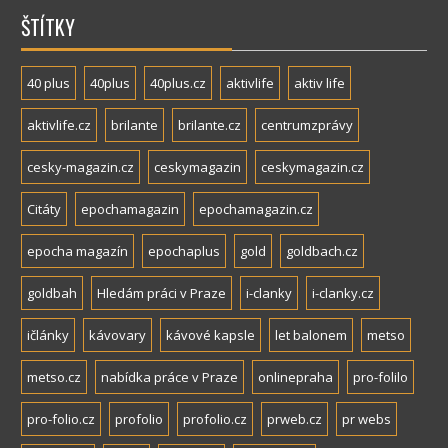
ŠTÍTKY
40 plus
40plus
40plus.cz
aktivlife
aktiv life
aktivlife.cz
brilante
brilante.cz
centrumzprávy
cesky-magazin.cz
ceskymagazin
ceskymagazin.cz
Citáty
epochamagazin
epochamagazin.cz
epocha magazín
epochaplus
gold
goldbach.cz
goldbah
Hledám práci v Praze
i-clanky
i-clanky.cz
ičlánky
kávovary
kávové kapsle
let balonem
metso
metso.cz
nabídka práce v Praze
onlinepraha
pro-folilo
pro-folio.cz
profolio
profolio.cz
prweb.cz
pr webs