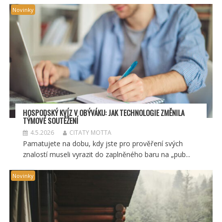
Novinky
HOSPODSKÝ
KV
ÍZ V OBÝVÁKU: JAK TECHNOLOGIE ZMĚNILA
TÝMOV
É SOUT
ĚŽENÍ
4.5.2026
CITATY MOTTA
Pamatujete na dobu, kdy jste pro prověření svých
znalostí museli vyrazit do zaplněného baru na „pub...
Novinky