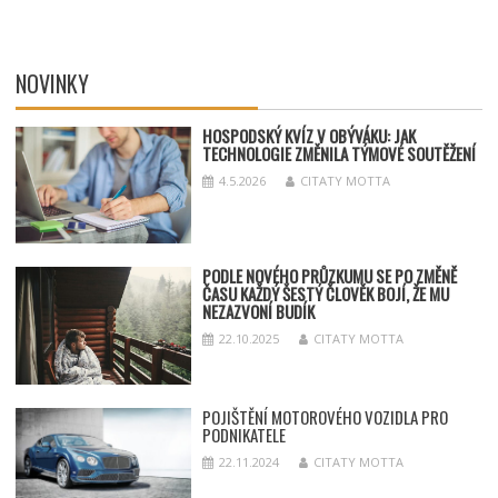
NOVINKY
HOSPODSKÝ
KV
ÍZ V OBÝVÁKU: JAK
TECHNOLOGIE ZMĚNILA TÝMOV
É SOUT
ĚŽENÍ
4.5.2026
CITATY MOTTA
PODLE NOVÉHO PRŮZKUMU SE PO ZMĚNĚ
ČASU KAŽDÝ ŠESTÝ ČLOVĚK BOJÍ, ŽE MU
NEZAZVONÍ BUDÍK
22.10.2025
CITATY MOTTA
POJIŠTĚNÍ MOTOROVÉHO VOZIDLA PRO
PODNIKATELE
22.11.2024
CITATY MOTTA