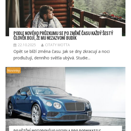
PODLE NOVÉHO PRŮZKUMU SE PO ZMĚNĚ ČASU KAŽDÝ ŠESTÝ
ČLOVĚK BOJÍ, ŽE MU NEZAZVONÍ BUDÍK
22.10.2025
CITATY MOTTA
Opět se blíží změna času. Jak se dny zkracují a noci
prodlužují, denního světla ubývá. Studie...
Novinky
POJIŠTĚNÍ MOTOROVÉHO VOZIDLA PRO PODNIKATELE