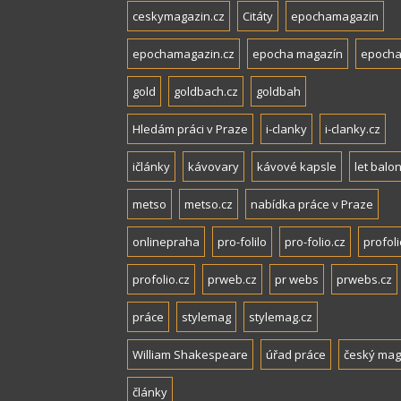
ceskymagazin.cz
Citáty
epochamagazin
epochamagazin.cz
epocha magazín
epocha
gold
goldbach.cz
goldbah
Hledám práci v Praze
i-clanky
i-clanky.cz
ičlánky
kávovary
kávové kapsle
let balo
metso
metso.cz
nabídka práce v Praze
onlinepraha
pro-folilo
pro-folio.cz
profoli
profolio.cz
prweb.cz
pr webs
prwebs.cz
práce
stylemag
stylemag.cz
William Shakespeare
úřad práce
český mag
články