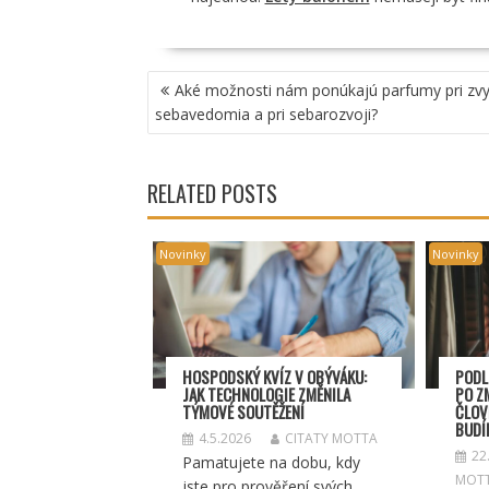
NAVIGACE
Aké možnosti nám ponúkajú parfumy pri zv
PRO
sebavedomia a pri sebarozvoji?
PŘÍSPĚVEK
RELATED POSTS
Novinky
Novinky
HOSPODSKÝ
KV
ÍZ V OBÝVÁKU:
PODL
JAK TECHNOLOGIE ZMĚNILA
PO Z
TÝMOV
É SOUT
ĚŽENÍ
ČLOV
BUDÍ
4.5.2026
CITATY MOTTA
22
Pamatujete na dobu, kdy
MOT
jste pro prověření svých