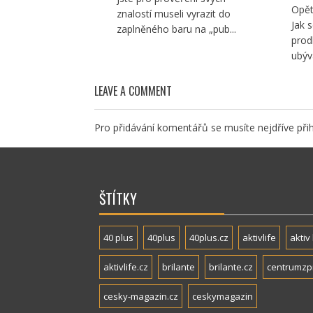
Opět
znalostí museli vyrazit do
Jak 
zaplněného baru na „pub...
prod
ubývá
LEAVE A COMMENT
Pro přidávání komentářů se musíte nejdříve
přih
ŠTÍTKY
40 plus
40plus
40plus.cz
aktivlife
aktiv 
aktivlife.cz
brilante
brilante.cz
centrumzp
cesky-magazin.cz
ceskymagazin