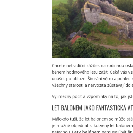
Chcete netradiční zážitek na rodinnou os
během hodinového letu zažít. Čeká vás vzr
unášet po obloze. Šimrání větru a pohled n
Všechny starosti a nervozita zůstávají dol
Výjimečný pocit a vzpomínky na to, jak j
LET BALONEM
JAKO FANTASTICKÁ A
Málokdo tuší, že let balonem se může stá
je možné objednat si kotvený let balónem
najednou.
Lety balónem
nemusejí být fin