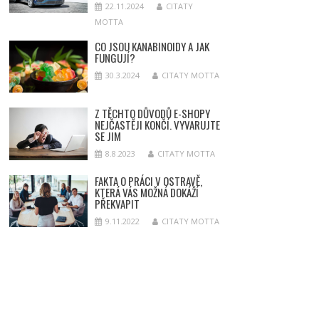
22.11.2024
CITATY
MOTTA
CO JSOU KANABINOIDY A JAK
FUNGUJÍ?
30.3.2024
CITATY MOTTA
Z TĚCHTO DŮVODŮ E-SHOPY
NEJČASTĚJI KONČÍ. VYVARUJTE
SE JIM
8.8.2023
CITATY MOTTA
FAKTA O PRÁCI V OSTRAVĚ,
KTERÁ VÁS MOŽNÁ DOKÁŽÍ
PŘEKVAPIT
9.11.2022
CITATY MOTTA