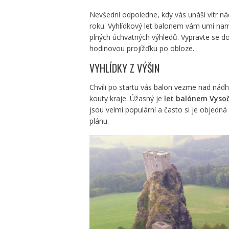
Nevšední odpoledne, kdy vás unáší vítr n
roku. Vyhlídkový let balonem vám umí na
plných úchvatných výhledů. Vypravte se do 
hodinovou projížďku po obloze.
VYHLÍDKY Z VÝŠIN
Chvíli po startu vás balon vezme nad nádh
kouty kraje. Úžasný je
let balónem Vyso
jsou velmi populární a často si je objedn
plánu.