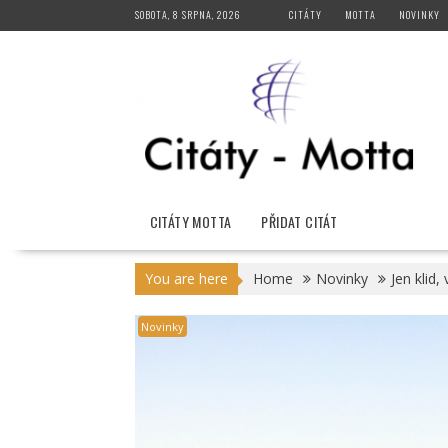
Skip
SOBOTA, 8 SRPNA, 2026
CITÁTY
MOTTA
NOVINKY
to
content
CITÁTY MOTTA
PŘIDAT CITÁT
You are here
Home
Novinky
Jen klid,
Novinky