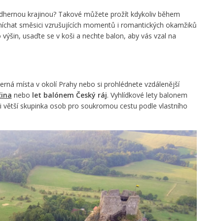
ádhernou krajinou? Takové můžete prožít kdykoliv během
míchat směsici vzrušujících momentů i romantických okamžiků
výšin, usaďte se v koši a nechte balon, aby vás vzal na
erná místa v okolí Prahy nebo si prohlédnete vzdálenější
čina
nebo
let balónem Český ráj
. Vyhlídkové lety balonem
á i větší skupinka osob pro soukromou cestu podle vlastního