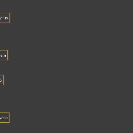
plus
nem
o
azín