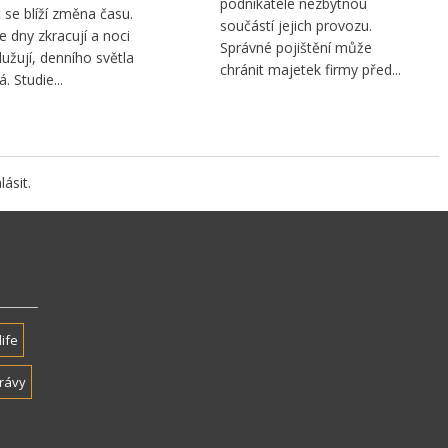
podnikatele nezbytnou
 se blíží změna času.
součástí jejich provozu.
se dny zkracují a noci
Správné pojištění může
lužují, denního světla
chránit majetek firmy před...
. Studie...
lásit
.
life
rávy