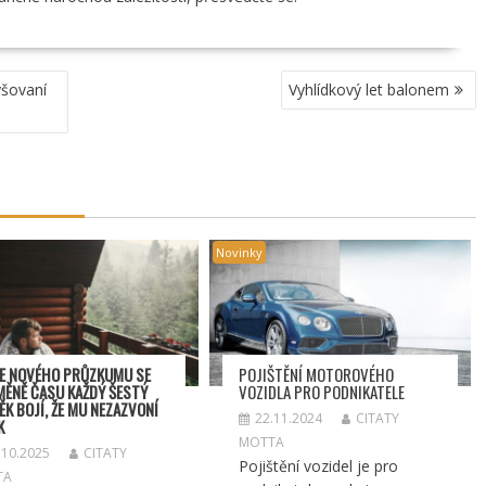
yšovaní
Vyhlídkový let balonem
Novinky
E NOVÉHO PRŮZKUMU SE
POJIŠTĚNÍ MOTOROVÉHO
MĚNĚ ČASU KAŽDÝ ŠESTÝ
VOZIDLA PRO PODNIKATELE
ĚK BOJÍ, ŽE MU NEZAZVONÍ
22.11.2024
CITATY
K
MOTTA
.10.2025
CITATY
Pojištění vozidel je pro
TA