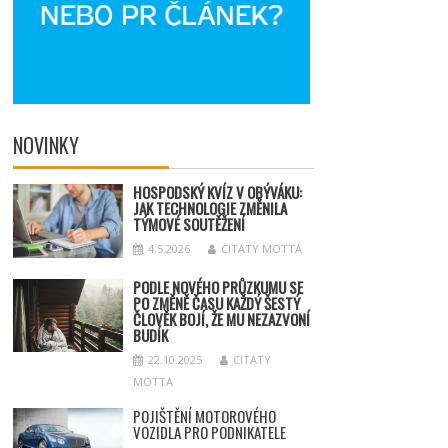
NOVINKY
HOSPODSKÝ
KV
ÍZ V OBÝVÁKU:
JAK TECHNOLOGIE ZMĚNILA
TÝMOV
É SOUT
ĚŽENÍ
4.5.2026
CITATY MOTTA
PODLE NOVÉHO PRŮZKUMU SE
PO ZMĚNĚ ČASU KAŽDÝ ŠESTÝ
ČLOVĚK BOJÍ, ŽE MU NEZAZVONÍ
BUDÍK
22.10.2025
CITATY
MOTTA
POJIŠTĚNÍ MOTOROVÉHO
VOZIDLA PRO PODNIKATELE