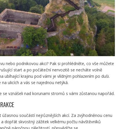
lavu nebo podnikovou akci? Pak si prohlédněte, co vše můžete
ušující start a po počáteční nervozitě se necháte volně
a ubíhající krajinu pod vámi je vlídným pohlazením po duši.
e na ulicích a vás se najednou netýká.
ste se vznášeli nad korunami stromů s vámi zůstanou napořád.
TRAKCE
t úžasnou součástí nejrůznějších akcí. Za zvýhodněnou cenu
 a dopřát skvostný zážitek velkému počtu návštěvníků
ančně náročnou záležitostí, přesvědčte se.