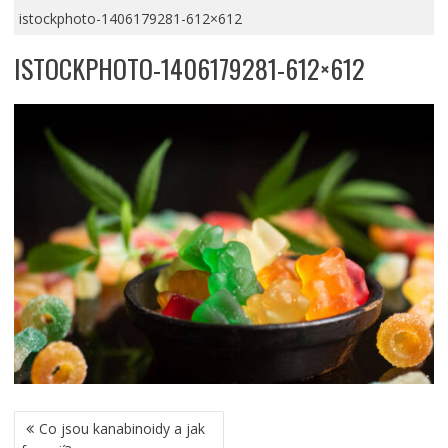
istockphoto-1406179281-612×612
ISTOCKPHOTO-1406179281-612×612
NAVIGACE
Co jsou kanabinoidy a jak
PRO