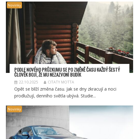
Novinky
PODLE NOVÉHO PRŮZKUMU SE PO ZMĚNĚ ČASU KAŽDÝ ŠESTÝ
ČLOVĚK BOJÍ, ŽE MU NEZAZVONÍ BUDÍK
22.10.2025
CITATY MOTTA
Opět se blíží změna času. Jak se dny zkracují a noci
prodlužují, denního světla ubývá. Studie...
Novinky