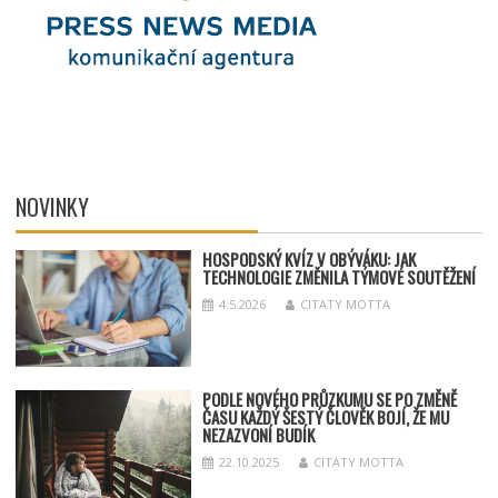
NOVINKY
HOSPODSKÝ
KV
ÍZ V OBÝVÁKU: JAK
TECHNOLOGIE ZMĚNILA TÝMOV
É SOUT
ĚŽENÍ
4.5.2026
CITATY MOTTA
PODLE NOVÉHO PRŮZKUMU SE PO ZMĚNĚ
ČASU KAŽDÝ ŠESTÝ ČLOVĚK BOJÍ, ŽE MU
NEZAZVONÍ BUDÍK
22.10.2025
CITATY MOTTA