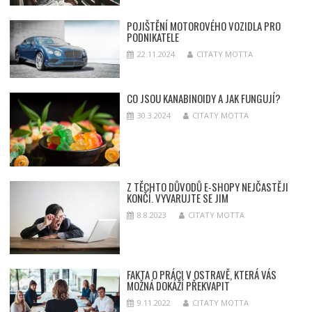
POJIŠTĚNÍ MOTOROVÉHO VOZIDLA PRO
PODNIKATELE
22.11.2024
CITATY MOTTA
CO JSOU KANABINOIDY A JAK FUNGUJÍ?
30.3.2024
CITATY MOTTA
Z TĚCHTO DŮVODŮ E-SHOPY NEJČASTĚJI
KONČÍ. VYVARUJTE SE JIM
8.8.2023
CITATY MOTTA
FAKTA O PRÁCI V OSTRAVĚ, KTERÁ VÁS
MOŽNÁ DOKÁŽÍ PŘEKVAPIT
9.11.2022
CITATY MOTTA