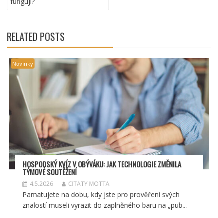
fungují?
PŘÍSPĚVEK
RELATED POSTS
Novinky
HOSPODSKÝ
KV
ÍZ V OBÝVÁKU: JAK TECHNOLOGIE ZMĚNILA
TÝMOV
É SOUT
ĚŽENÍ
4.5.2026
CITATY MOTTA
Pamatujete na dobu, kdy jste pro prověření svých
znalostí museli vyrazit do zaplněného baru na „pub...