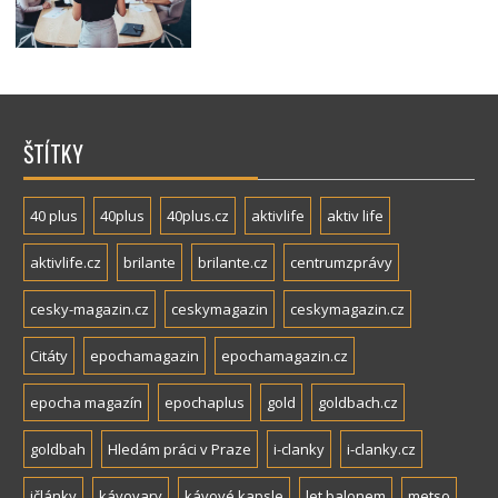
ŠTÍTKY
40 plus
40plus
40plus.cz
aktivlife
aktiv life
aktivlife.cz
brilante
brilante.cz
centrumzprávy
cesky-magazin.cz
ceskymagazin
ceskymagazin.cz
Citáty
epochamagazin
epochamagazin.cz
epocha magazín
epochaplus
gold
goldbach.cz
goldbah
Hledám práci v Praze
i-clanky
i-clanky.cz
ičlánky
kávovary
kávové kapsle
let balonem
metso