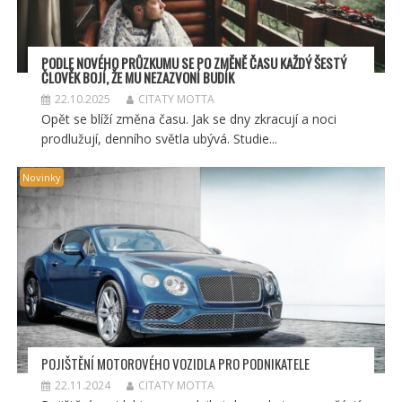
PODLE NOVÉHO PRŮZKUMU SE PO ZMĚNĚ ČASU KAŽDÝ ŠESTÝ
ČLOVĚK BOJÍ, ŽE MU NEZAZVONÍ BUDÍK
22.10.2025
CITATY MOTTA
Opět se blíží změna času. Jak se dny zkracují a noci
prodlužují, denního světla ubývá. Studie...
Novinky
POJIŠTĚNÍ MOTOROVÉHO VOZIDLA PRO PODNIKATELE
22.11.2024
CITATY MOTTA