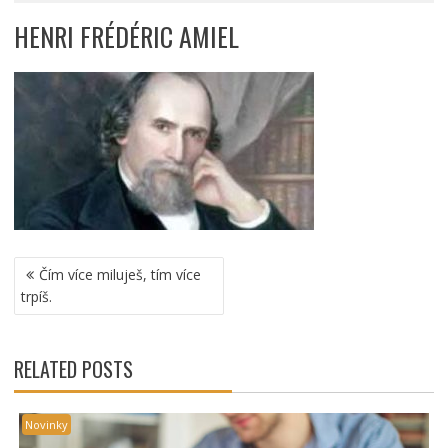
HENRI FRÉDÉRIC AMIEL
NAVIGACE
Čím více miluješ, tím více
PRO
trpíš.
PŘÍSPĚVEK
RELATED POSTS
Novinky