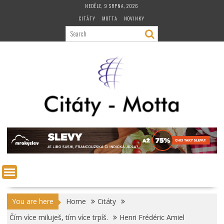
Skip
NEDĚLE, 9 SRPNA, 2026
to
CITÁTY
MOTTA
NOVINKY
content
You are here
Home
Citáty
Čím více miluješ, tím více trpíš.
Henri Frédéric Amiel