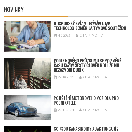
NOVINKY
HOSPODSKÝ
KV
ÍZ V OBÝVÁKU: JAK
TECHNOLOGIE ZMĚNILA TÝMOV
É SOUT
ĚŽENÍ
4.5.2026
CITATY MOTTA
PODLE NOVÉHO PRŮZKUMU SE PO ZMĚNĚ
ČASU KAŽDÝ ŠESTÝ ČLOVĚK BOJÍ, ŽE MU
NEZAZVONÍ BUDÍK
22.10.2025
CITATY MOTTA
POJIŠTĚNÍ MOTOROVÉHO VOZIDLA PRO
PODNIKATELE
22.11.2024
CITATY MOTTA
CO JSOU KANABINOIDY A JAK FUNGUJÍ?