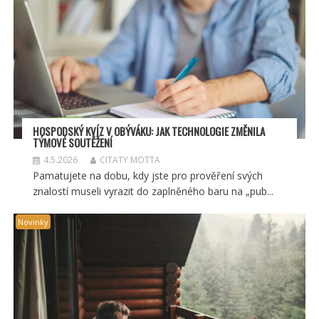
HOSPODSKÝ
KV
ÍZ V OBÝVÁKU: JAK TECHNOLOGIE ZMĚNILA
TÝMOV
É SOUT
ĚŽENÍ
4.5.2026
CITATY MOTTA
Pamatujete na dobu, kdy jste pro prověření svých
znalostí museli vyrazit do zaplněného baru na „pub...
Novinky