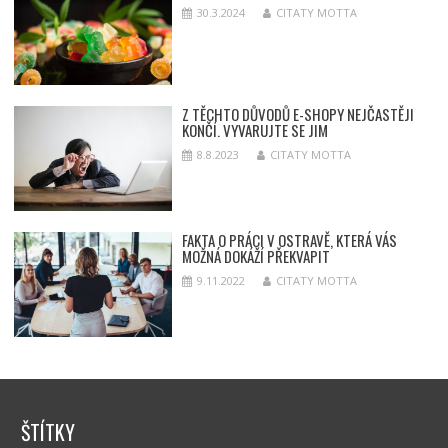
30.3.2024
CITATY MOTTA
Z TĚCHTO DŮVODŮ E-SHOPY NEJČASTĚJI
KONČÍ. VYVARUJTE SE JIM
8.8.2023
CITATY MOTTA
FAKTA O PRÁCI V OSTRAVĚ, KTERÁ VÁS
MOŽNÁ DOKÁŽÍ PŘEKVAPIT
9.11.2022
CITATY MOTTA
ŠTÍTKY