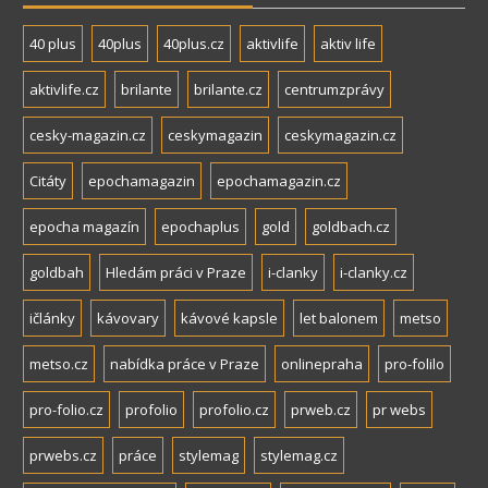
40 plus
40plus
40plus.cz
aktivlife
aktiv life
aktivlife.cz
brilante
brilante.cz
centrumzprávy
cesky-magazin.cz
ceskymagazin
ceskymagazin.cz
Citáty
epochamagazin
epochamagazin.cz
epocha magazín
epochaplus
gold
goldbach.cz
goldbah
Hledám práci v Praze
i-clanky
i-clanky.cz
ičlánky
kávovary
kávové kapsle
let balonem
metso
metso.cz
nabídka práce v Praze
onlinepraha
pro-folilo
pro-folio.cz
profolio
profolio.cz
prweb.cz
pr webs
prwebs.cz
práce
stylemag
stylemag.cz