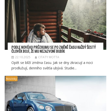
PODLE NOVÉHO PRŮZKUMU SE PO ZMĚNĚ ČASU KAŽDÝ ŠESTÝ
ČLOVĚK BOJÍ, ŽE MU NEZAZVONÍ BUDÍK
22.10.2025
CITATY MOTTA
Opět se blíží změna času. Jak se dny zkracují a noci
prodlužují, denního světla ubývá. Studie...
Novinky