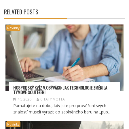
PŘÍSPĚVEK
RELATED POSTS
Novinky
HOSPODSKÝ
KV
ÍZ V OBÝVÁKU: JAK TECHNOLOGIE ZMĚNILA
TÝMOV
É SOUT
ĚŽENÍ
4.5.2026
CITATY MOTTA
Pamatujete na dobu, kdy jste pro prověření svých
znalostí museli vyrazit do zaplněného baru na „pub...
Novinky