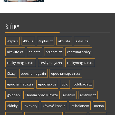
ŠTÍTKY
40 plus
40plus
40plus.cz
aktivlife
aktiv life
aktivlife.cz
brilante
brilante.cz
centrumzprávy
cesky-magazin.cz
ceskymagazin
ceskymagazin.cz
Citáty
epochamagazin
epochamagazin.cz
epocha magazín
epochaplus
gold
goldbach.cz
goldbah
Hledám práci v Praze
i-clanky
i-clanky.cz
ičlánky
kávovary
kávové kapsle
let balonem
metso