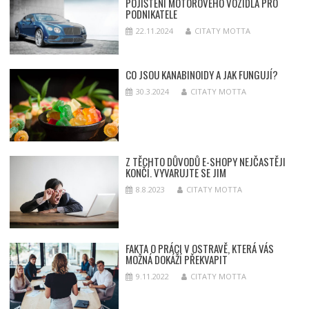
POJIŠTĚNÍ MOTOROVÉHO VOZIDLA PRO
PODNIKATELE
22.11.2024
CITATY MOTTA
CO JSOU KANABINOIDY A JAK FUNGUJÍ?
30.3.2024
CITATY MOTTA
Z TĚCHTO DŮVODŮ E-SHOPY NEJČASTĚJI
KONČÍ. VYVARUJTE SE JIM
8.8.2023
CITATY MOTTA
FAKTA O PRÁCI V OSTRAVĚ, KTERÁ VÁS
MOŽNÁ DOKÁŽÍ PŘEKVAPIT
9.11.2022
CITATY MOTTA