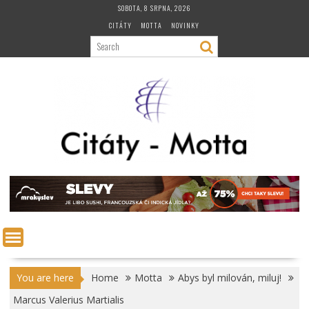
Skip
SOBOTA, 8 SRPNA, 2026
to
CITÁTY
MOTTA
NOVINKY
content
You are here
Home
Motta
Abys byl milován, miluj!
Marcus Valerius Martialis