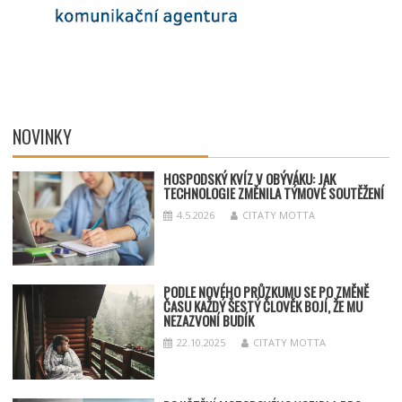
NOVINKY
HOSPODSKÝ
KV
ÍZ V OBÝVÁKU: JAK
TECHNOLOGIE ZMĚNILA TÝMOV
É SOUT
ĚŽENÍ
4.5.2026
CITATY MOTTA
PODLE NOVÉHO PRŮZKUMU SE PO ZMĚNĚ
ČASU KAŽDÝ ŠESTÝ ČLOVĚK BOJÍ, ŽE MU
NEZAZVONÍ BUDÍK
22.10.2025
CITATY MOTTA