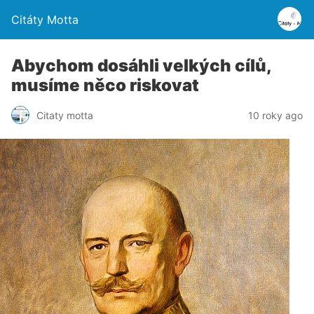
Citáty Motta
Abychom dosáhli velkých cílů,
musíme něco riskovat
Citaty motta
10 roky ago